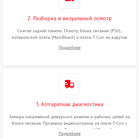
2. Разборка и визуальный осмотр
Снятие задней панели. Осмотр блока питания (PSU),
материнской платы (MainBoard) и платы T-Con на вздутые
конденсаторы, прогары, окисления и микротрещины.
Подробнее
Проверка надежности фиксации и целостности шлейфов.
3. Аппаратная диагностика
Замеры напряжений дежурного режима и рабочих цепей на
блоке питания. Проверка видеосигналов на плате T-Con с
помощью осциллографа. Тестирование LED-драйвера и
Подробнее
светодиодных планок подсветки мультиметром.