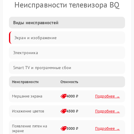
Неисправности телевизора BQ
Виды неисправностей
Экран и изображение
Электроника
Smart TV и программные сбои
Неисправности
Стоимость
Питание и запуск
Мерцание экрана
4000 ₽
Подробнее →
Подсветка и LED-модули
Искажение цветов
4500 ₽
Подробнее →
Звук и аудиосистема
Появление пятен на
Сигнал и приём каналов
5000 ₽
Подробнее →
экране