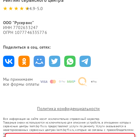
Рейтинг сервисного центра
4.9-5.0
ООО "Русервис"
ИНН 7702633247
ОГРН 1077746335776
Поделиться в соц. сетях:
Мы принимаем
все формы оплаты
Политика конфиденциальности
Вся информация на сайте носит исключительно справочный характер.
Товарные знаки используются исключительно для описания устройств, в отношении которых
сервисные центры kem.bq-fix.ru предоставляют услуги по ремонту. Услуги оказываются в
неавторизованных сервисных центрах kem.bq-fix.ru, которые не связаны с правообладателями
товарных знаков или их официальными представителями.