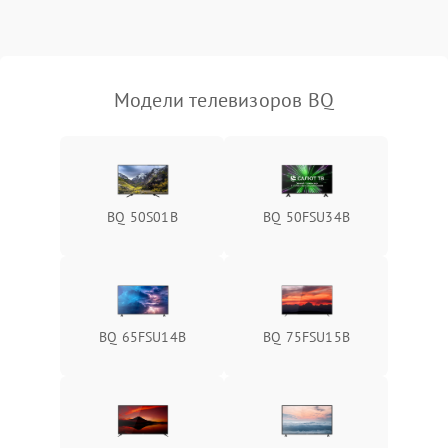
Модели телевизоров BQ
BQ 50S01B
BQ 50FSU34B
BQ 65FSU14B
BQ 75FSU15B