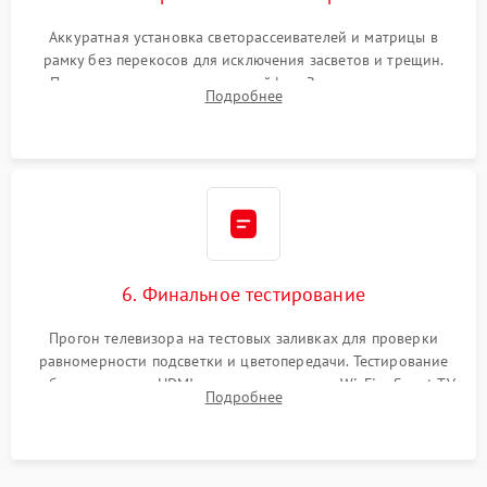
Аккуратная установка светорассеивателей и матрицы в
рамку без перекосов для исключения засветов и трещин.
Подключение внутренних шлейфов. Закрытие корпуса.
Подробнее
Сброс настроек и обновление программного обеспечения.
6. Финальное тестирование
Прогон телевизора на тестовых заливках для проверки
равномерности подсветки и цветопередачи. Тестирование
работы разъемов HDMI, динамиков, модуля Wi-Fi и Smart TV
Подробнее
в рабочем режиме в течение нескольких часов.