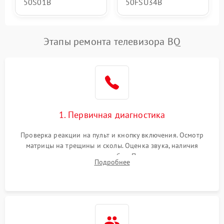
50S01B
50FSU34B
Этапы ремонта телевизора BQ
1. Первичная диагностика
Проверка реакции на пульт и кнопку включения. Осмотр
матрицы на трещины и сколы. Оценка звука, наличия
подсветки и индикаторов ошибок. Подключение тестовых
Подробнее
источников сигнала для выявления симптомов поломки.