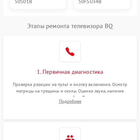
50S01B
50FSU34B
Этапы ремонта телевизора BQ
1. Первичная диагностика
Проверка реакции на пульт и кнопку включения. Осмотр
матрицы на трещины и сколы. Оценка звука, наличия
подсветки и индикаторов ошибок. Подключение тестовых
Подробнее
источников сигнала для выявления симптомов поломки.