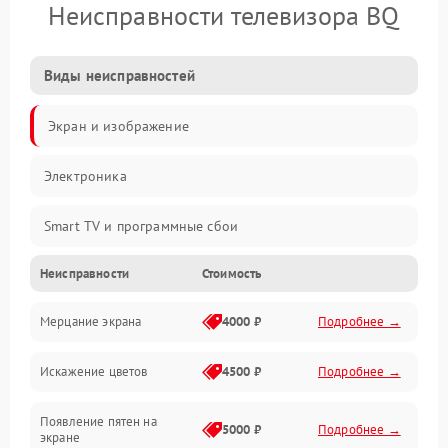
Неисправности телевизора BQ
Виды неисправностей
Экран и изображение
Электроника
Smart TV и программные сбои
Неисправности
Стоимость
Питание и запуск
Мерцание экрана
4000 ₽
Подробнее →
Подсветка и LED-модули
Искажение цветов
4500 ₽
Подробнее →
Звук и аудиосистема
Появление пятен на
Сигнал и приём каналов
5000 ₽
Подробнее →
экране