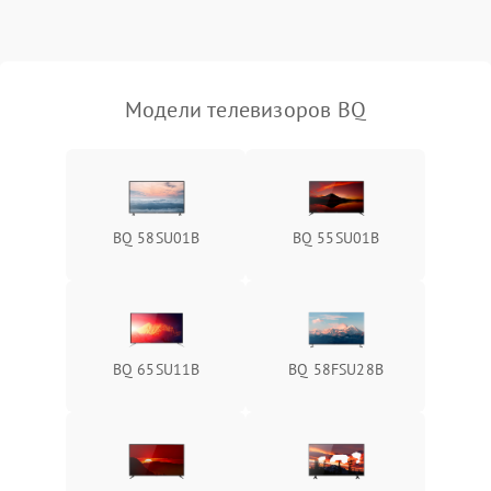
Модели телевизоров BQ
BQ 58SU01B
BQ 55SU01B
BQ 65SU11B
BQ 58FSU28B