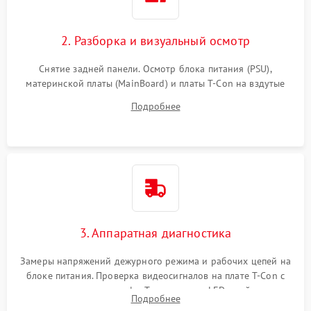
2. Разборка и визуальный осмотр
Снятие задней панели. Осмотр блока питания (PSU),
материнской платы (MainBoard) и платы T-Con на вздутые
конденсаторы, прогары, окисления и микротрещины.
Подробнее
Проверка надежности фиксации и целостности шлейфов.
3. Аппаратная диагностика
Замеры напряжений дежурного режима и рабочих цепей на
блоке питания. Проверка видеосигналов на плате T-Con с
помощью осциллографа. Тестирование LED-драйвера и
Подробнее
светодиодных планок подсветки мультиметром.