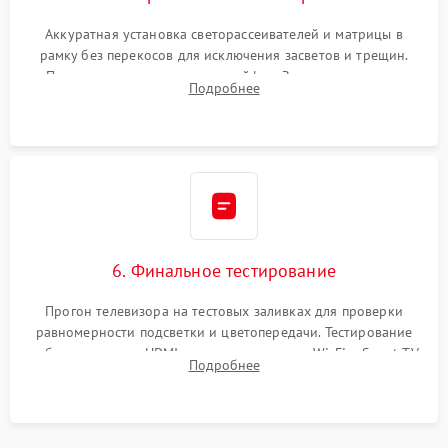
Аккуратная установка светорассеивателей и матрицы в
рамку без перекосов для исключения засветов и трещин.
Подключение внутренних шлейфов. Закрытие корпуса.
Подробнее
Сброс настроек и обновление программного обеспечения.
6. Финальное тестирование
Прогон телевизора на тестовых заливках для проверки
равномерности подсветки и цветопередачи. Тестирование
работы разъемов HDMI, динамиков, модуля Wi-Fi и Smart TV
Подробнее
в рабочем режиме в течение нескольких часов.