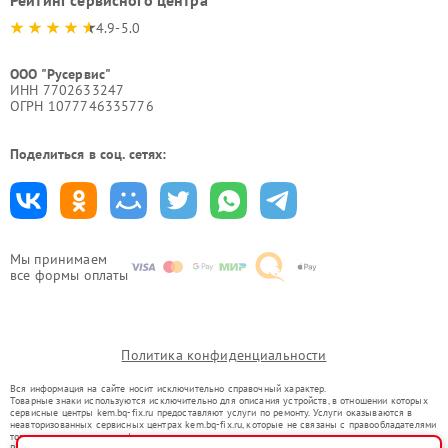
Рейтинг сервисного центра
4.9-5.0
ООО "Русервис"
ИНН 7702633247
ОГРН 1077746335776
Поделиться в соц. сетях:
Мы принимаем
все формы оплаты
Политика конфиденциальности
Вся информация на сайте носит исключительно справочный характер.
Товарные знаки используются исключительно для описания устройств, в отношении которых
сервисные центры kem.bq-fix.ru предоставляют услуги по ремонту. Услуги оказываются в
неавторизованных сервисных центрах kem.bq-fix.ru, которые не связаны с правообладателями
товарных знаков или их официальными представителями.