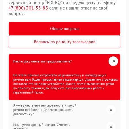
сервисный центр “FIX-BQ” по следующему телефону
+7 (800) 301-55-83
если не нашли ответ на свой
вопрос.
Общие вопросы
Вопросы по ремонту телевизоров
Какие документы вы предоставляете?
На этапе приема устройства на диагностику и последующий
ремонт вам будет предоставлен заказ-наряд с указанием страховых
обязательств на ваше устройство. Далее, после выполнения работ
по ремонту техники, вы получите акт выполненных работ и
гарантийный талон.
Я уже знаю в чем неисправность и какой
ремонт необходим. Для чего проводить
диагностику?
Мне нужен срочный ремонт. Сможете
сделать?