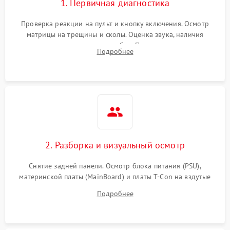
1. Первичная диагностика
Проверка реакции на пульт и кнопку включения. Осмотр
матрицы на трещины и сколы. Оценка звука, наличия
подсветки и индикаторов ошибок. Подключение тестовых
Подробнее
источников сигнала для выявления симптомов поломки.
2. Разборка и визуальный осмотр
Снятие задней панели. Осмотр блока питания (PSU),
материнской платы (MainBoard) и платы T-Con на вздутые
конденсаторы, прогары, окисления и микротрещины.
Подробнее
Проверка надежности фиксации и целостности шлейфов.