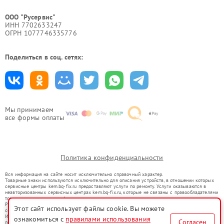
ООО "Русервис"
ИНН 7702633247
ОГРН 1077746335776
Поделиться в соц. сетях:
Мы принимаем
все формы оплаты
Политика конфиденциальности
Вся информация на сайте носит исключительно справочный характер.
Товарные знаки используются исключительно для описания устройств, в отношении которых
сервисные центры kem.bq-fix.ru предоставляют услуги по ремонту. Услуги оказываются в
неавторизованных сервисных центрах kem.bq-fix.ru, которые не связаны с правообладателями
товарных знаков или их официальными представителями.
Ремонт осуществляется для устройств, уже введенных в гражданский оборот в соответствии
Этот сайт использует файлы cookie. Вы можете
со статьей 1487 ГК РФ.
Использование товарных знаков не преследует цели индивидуализации услуг или введения
ознакомиться с
правилами использования
Согласен
потребителей в заблуждение, а служит для информирования о предоставляемых услугах по