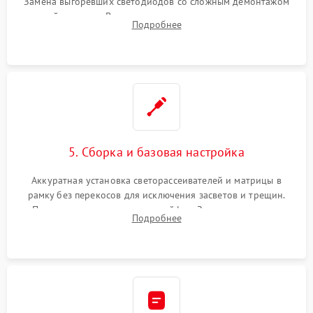
Замена выгоревших светодиодов со сложным демонтажом
хрупкой матрицы. Восстановление поврежденных дорожек,
Подробнее
прошивка микросхем памяти EEPROM
5. Сборка и базовая настройка
Аккуратная установка светорассеивателей и матрицы в
рамку без перекосов для исключения засветов и трещин.
Подключение внутренних шлейфов. Закрытие корпуса.
Подробнее
Сброс настроек и обновление программного обеспечения.