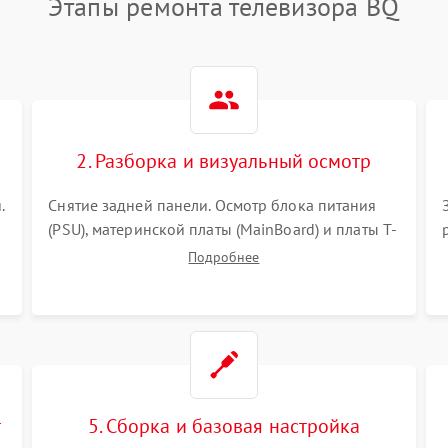
Этапы ремонта телевизора BQ
2. Разборка и визуальный осмотр
.
Снятие задней панели. Осмотр блока питания
(PSU), материнской платы (MainBoard) и платы T-
Con на вздутые конденсаторы, прогары,
Подробнее
окисления и микротрещины. Проверка
надежности фиксации и целостности шлейфов.
т
5. Сборка и базовая настройка