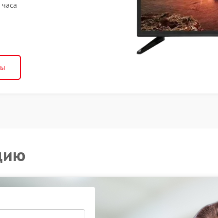
 часа
ны
цию