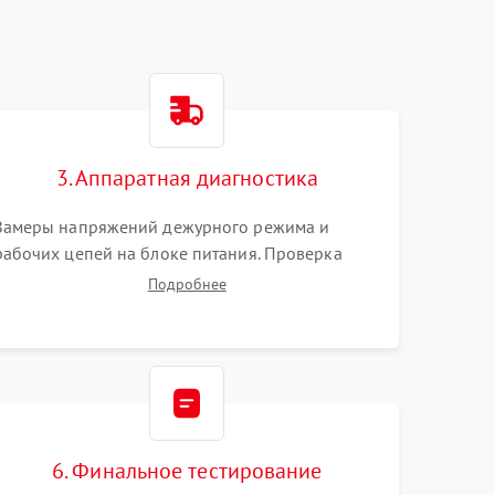
3. Аппаратная диагностика
Замеры напряжений дежурного режима и
рабочих цепей на блоке питания. Проверка
видеосигналов на плате T-Con с помощью
Подробнее
осциллографа. Тестирование LED-драйвера и
светодиодных планок подсветки мультиметром.
6. Финальное тестирование