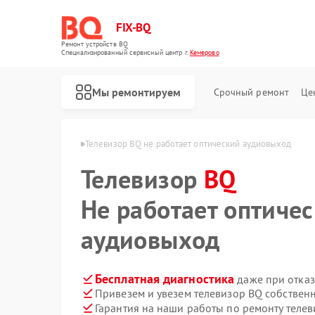
FIX-BQ
Ремонт устройств BQ
Специализированный cервисный центр г.
Кемерово
Мы ремонтируем
Срочный ремонт
Це
оров BQ в Кемерово
Телевизор BQ не работает оптический аудиовыход
Телевизор
BQ
Не работает оптиче
аудиовыход
Бесплатная диагностика
даже при отказ
Привезем и увезем телевизор BQ собствен
Гарантия на наши работы по ремонту теле