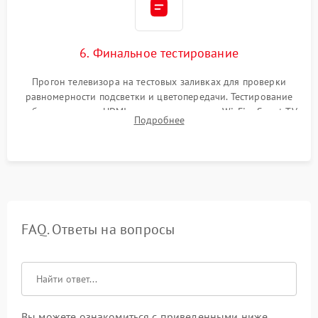
6. Финальное тестирование
Прогон телевизора на тестовых заливках для проверки
равномерности подсветки и цветопередачи. Тестирование
работы разъемов HDMI, динамиков, модуля Wi-Fi и Smart TV
Подробнее
в рабочем режиме в течение нескольких часов.
FAQ. Ответы на вопросы
Вы можете ознакомиться с приведенными ниже