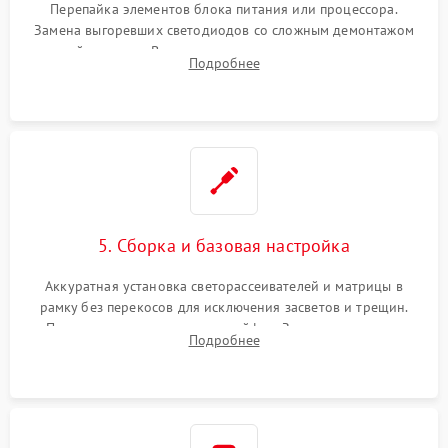
Перепайка элементов блока питания или процессора.
Замена выгоревших светодиодов со сложным демонтажом
хрупкой матрицы. Восстановление поврежденных дорожек,
Подробнее
прошивка микросхем памяти EEPROM
5. Сборка и базовая настройка
Аккуратная установка светорассеивателей и матрицы в
рамку без перекосов для исключения засветов и трещин.
Подключение внутренних шлейфов. Закрытие корпуса.
Подробнее
Сброс настроек и обновление программного обеспечения.