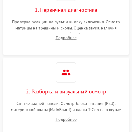
1. Первичная диагностика
Проверка реакции на пульт и кнопку включения. Осмотр
матрицы на трещины и сколы. Оценка звука, наличия
подсветки и индикаторов ошибок. Подключение тестовых
Подробнее
источников сигнала для выявления симптомов поломки.
2. Разборка и визуальный осмотр
Снятие задней панели. Осмотр блока питания (PSU),
материнской платы (MainBoard) и платы T-Con на вздутые
конденсаторы, прогары, окисления и микротрещины.
Подробнее
Проверка надежности фиксации и целостности шлейфов.