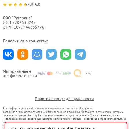
4.9-5.0
ООО "Русервис"
ИНН 7702633247
ОГРН 1077746335776
Поделиться в соц. сетях:
Мы принимаем
все формы оплаты
Политика конфиденциальности
Вся информация на сайте носит исключительно справочный характер.
Товарные знаки используются исключительно для описания устройств, в отношении которых
сервисные центры kem.bq-fix.ru предоставляют услуги по ремонту. Услуги оказываются в
неавторизованных сервисных центрах kem.bq-fix.ru, которые не связаны с правообладателями
товарных знаков или их официальными представителями.
Ремонт осуществляется для устройств, уже введенных в гражданский оборот в соответствии
Этот сайт использует файлы cookie. Вы можете