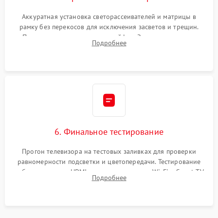
Аккуратная установка светорассеивателей и матрицы в
рамку без перекосов для исключения засветов и трещин.
Подключение внутренних шлейфов. Закрытие корпуса.
Подробнее
Сброс настроек и обновление программного обеспечения.
6. Финальное тестирование
Прогон телевизора на тестовых заливках для проверки
равномерности подсветки и цветопередачи. Тестирование
работы разъемов HDMI, динамиков, модуля Wi-Fi и Smart TV
Подробнее
в рабочем режиме в течение нескольких часов.