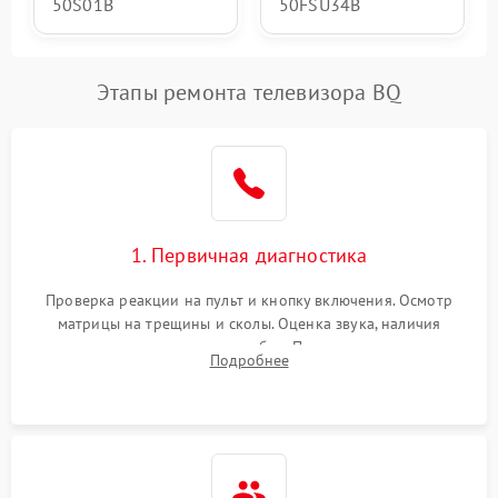
50S01B
50FSU34B
Этапы ремонта телевизора BQ
1. Первичная диагностика
Проверка реакции на пульт и кнопку включения. Осмотр
матрицы на трещины и сколы. Оценка звука, наличия
подсветки и индикаторов ошибок. Подключение тестовых
Подробнее
источников сигнала для выявления симптомов поломки.