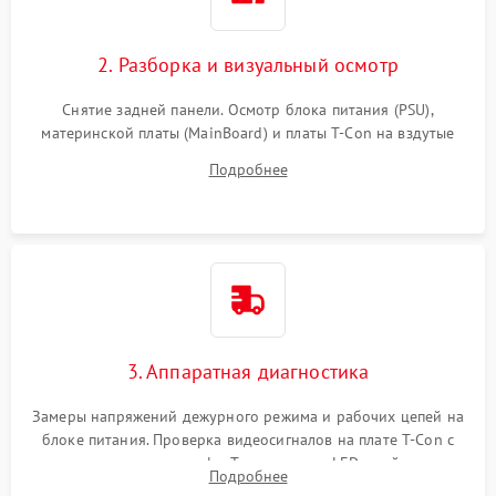
2. Разборка и визуальный осмотр
Снятие задней панели. Осмотр блока питания (PSU),
материнской платы (MainBoard) и платы T-Con на вздутые
конденсаторы, прогары, окисления и микротрещины.
Подробнее
Проверка надежности фиксации и целостности шлейфов.
3. Аппаратная диагностика
Замеры напряжений дежурного режима и рабочих цепей на
блоке питания. Проверка видеосигналов на плате T-Con с
помощью осциллографа. Тестирование LED-драйвера и
Подробнее
светодиодных планок подсветки мультиметром.