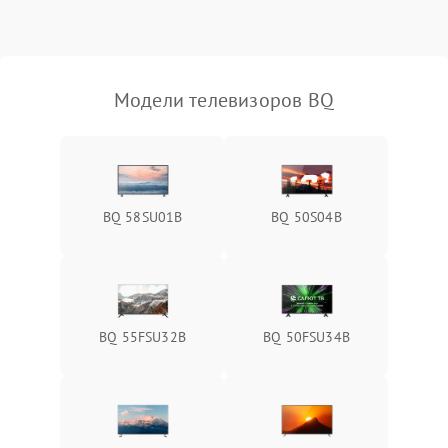
Модели телевизоров BQ
BQ 58SU01B
BQ 50S04B
BQ 55FSU32B
BQ 50FSU34B