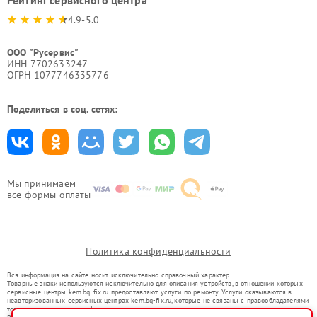
Рейтинг сервисного центра
4.9-5.0
ООО "Русервис"
ИНН 7702633247
ОГРН 1077746335776
Поделиться в соц. сетях:
Мы принимаем
все формы оплаты
Политика конфиденциальности
Вся информация на сайте носит исключительно справочный характер.
Товарные знаки используются исключительно для описания устройств, в отношении которых
сервисные центры kem.bq-fix.ru предоставляют услуги по ремонту. Услуги оказываются в
неавторизованных сервисных центрах kem.bq-fix.ru, которые не связаны с правообладателями
товарных знаков или их официальными представителями.