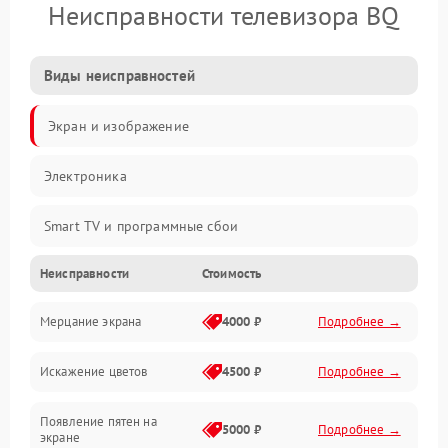
Неисправности телевизора BQ
Виды неисправностей
Экран и изображение
Электроника
Smart TV и программные сбои
Неисправности
Стоимость
Питание и запуск
Мерцание экрана
4000 ₽
Подробнее →
Подсветка и LED-модули
Искажение цветов
4500 ₽
Подробнее →
Звук и аудиосистема
Появление пятен на
Сигнал и приём каналов
5000 ₽
Подробнее →
экране