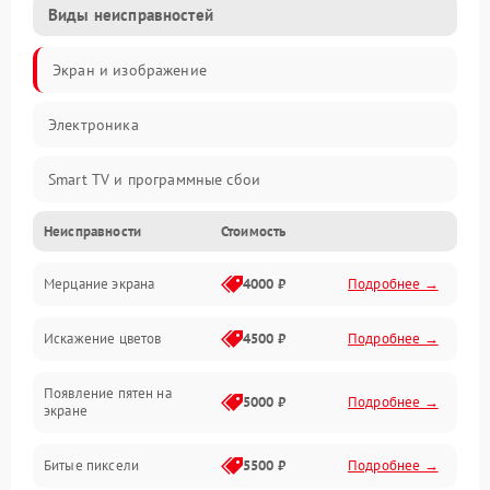
Виды неисправностей
Экран и изображение
Электроника
Smart TV и программные сбои
Неисправности
Стоимость
Питание и запуск
Мерцание экрана
4000 ₽
Подробнее →
Подсветка и LED-модули
Искажение цветов
4500 ₽
Подробнее →
Звук и аудиосистема
Появление пятен на
Сигнал и приём каналов
5000 ₽
Подробнее →
экране
Разъёмы и интерфейсы
Битые пиксели
5500 ₽
Подробнее →