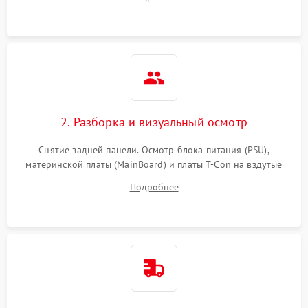
источников сигнала для выявления симптомов поломки.
2. Разборка и визуальный осмотр
Снятие задней панели. Осмотр блока питания (PSU),
материнской платы (MainBoard) и платы T-Con на вздутые
конденсаторы, прогары, окисления и микротрещины.
Подробнее
Проверка надежности фиксации и целостности шлейфов.