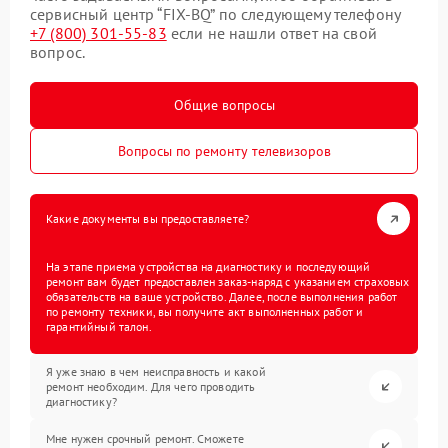
сервисный центр “FIX-BQ” по следующему телефону
+7 (800) 301-55-83
если не нашли ответ на свой
вопрос.
Общие вопросы
Вопросы по ремонту телевизоров
Какие документы вы предоставляете?
На этапе приема устройства на диагностику и последующий
ремонт вам будет предоставлен заказ-наряд с указанием страховых
обязательств на ваше устройство. Далее, после выполнения работ
по ремонту техники, вы получите акт выполненных работ и
гарантийный талон.
Я уже знаю в чем неисправность и какой
ремонт необходим. Для чего проводить
диагностику?
Мне нужен срочный ремонт. Сможете