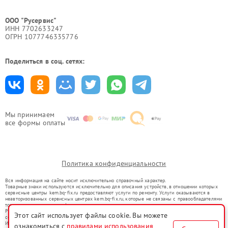
ООО "Русервис"
ИНН 7702633247
ОГРН 1077746335776
Поделиться в соц. сетях:
Мы принимаем
все формы оплаты
Политика конфиденциальности
Вся информация на сайте носит исключительно справочный характер.
Товарные знаки используются исключительно для описания устройств, в отношении которых
сервисные центры kem.bq-fix.ru предоставляют услуги по ремонту. Услуги оказываются в
неавторизованных сервисных центрах kem.bq-fix.ru, которые не связаны с правообладателями
товарных знаков или их официальными представителями.
Ремонт осуществляется для устройств, уже введенных в гражданский оборот в соответствии
Этот сайт использует файлы cookie. Вы можете
со статьей 1487 ГК РФ.
Использование товарных знаков не преследует цели индивидуализации услуг или введения
ознакомиться с
правилами использования