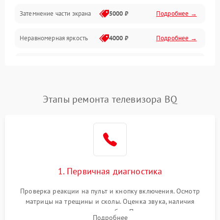
Механические повреждения
Затемнение части экрана
5000 ₽
Подробнее →
Программное обеспечение
Неравномерная яркость
4000 ₽
Подробнее →
Корпус и механика
Выгорание матрицы
6000 ₽
Подробнее →
Пульт и управление
Этапы ремонта телевизора BQ
Сеть и подключения
Аудио
Сетевая
1. Первичная диагностика
Проверка реакции на пульт и кнопку включения. Осмотр
матрицы на трещины и сколы. Оценка звука, наличия
подсветки и индикаторов ошибок. Подключение тестовых
Подробнее