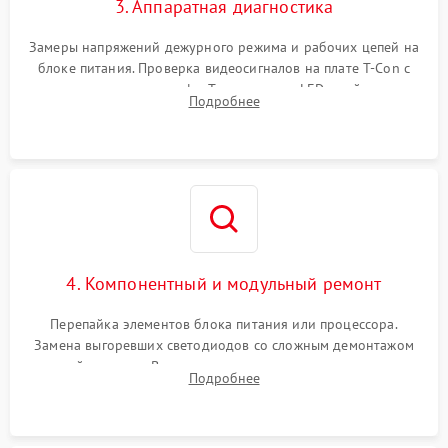
3. Аппаратная диагностика
Замеры напряжений дежурного режима и рабочих цепей на
блоке питания. Проверка видеосигналов на плате T-Con с
помощью осциллографа. Тестирование LED-драйвера и
Подробнее
светодиодных планок подсветки мультиметром.
4. Компонентный и модульный ремонт
Перепайка элементов блока питания или процессора.
Замена выгоревших светодиодов со сложным демонтажом
хрупкой матрицы. Восстановление поврежденных дорожек,
Подробнее
прошивка микросхем памяти EEPROM