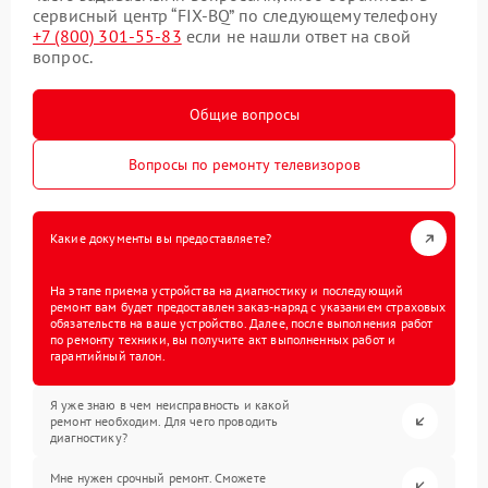
сервисный центр “FIX-BQ” по следующему телефону
+7 (800) 301-55-83
если не нашли ответ на свой
вопрос.
Общие вопросы
Вопросы по ремонту телевизоров
Какие документы вы предоставляете?
На этапе приема устройства на диагностику и последующий
ремонт вам будет предоставлен заказ-наряд с указанием страховых
обязательств на ваше устройство. Далее, после выполнения работ
по ремонту техники, вы получите акт выполненных работ и
гарантийный талон.
Я уже знаю в чем неисправность и какой
ремонт необходим. Для чего проводить
диагностику?
Мне нужен срочный ремонт. Сможете