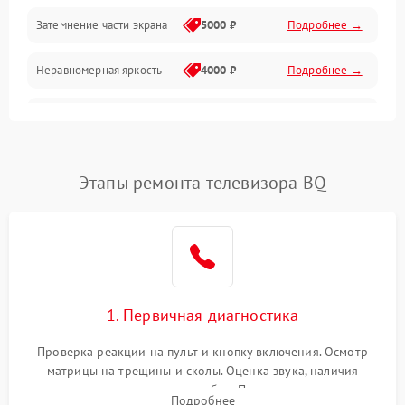
Механические повреждения
Затемнение части экрана
5000 ₽
Подробнее →
Программное обеспечение
Неравномерная яркость
4000 ₽
Подробнее →
Корпус и механика
Выгорание матрицы
6000 ₽
Подробнее →
Пульт и управление
Этапы ремонта телевизора BQ
Сеть и подключения
Аудио
Сетевая
1. Первичная диагностика
Проверка реакции на пульт и кнопку включения. Осмотр
матрицы на трещины и сколы. Оценка звука, наличия
подсветки и индикаторов ошибок. Подключение тестовых
Подробнее