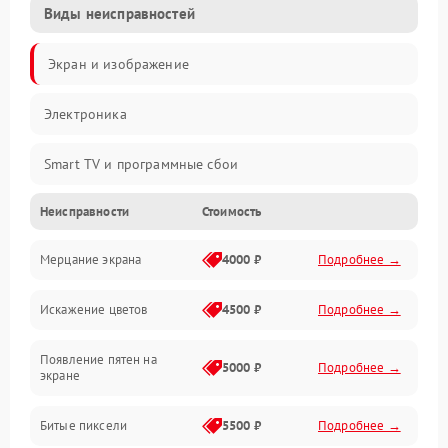
Виды неисправностей
Экран и изображение
Электроника
Smart TV и программные сбои
Неисправности
Стоимость
Питание и запуск
Мерцание экрана
4000 ₽
Подробнее →
Подсветка и LED-модули
Искажение цветов
4500 ₽
Подробнее →
Звук и аудиосистема
Появление пятен на
Сигнал и приём каналов
5000 ₽
Подробнее →
экране
Разъёмы и интерфейсы
Битые пиксели
5500 ₽
Подробнее →