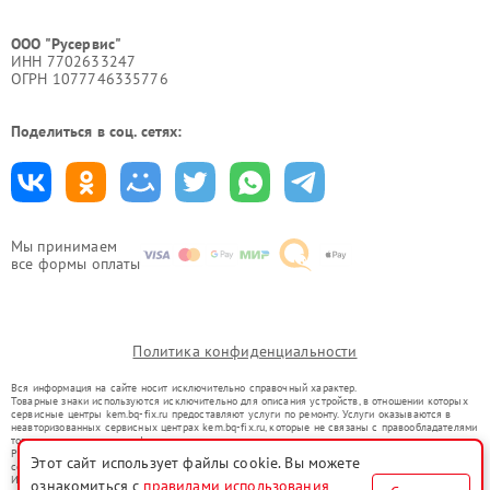
ООО "Русервис"
ИНН 7702633247
ОГРН 1077746335776
Поделиться в соц. сетях:
Мы принимаем
все формы оплаты
Политика конфиденциальности
Вся информация на сайте носит исключительно справочный характер.
Товарные знаки используются исключительно для описания устройств, в отношении которых
сервисные центры kem.bq-fix.ru предоставляют услуги по ремонту. Услуги оказываются в
неавторизованных сервисных центрах kem.bq-fix.ru, которые не связаны с правообладателями
товарных знаков или их официальными представителями.
Ремонт осуществляется для устройств, уже введенных в гражданский оборот в соответствии
Этот сайт использует файлы cookie. Вы можете
со статьей 1487 ГК РФ.
Использование товарных знаков не преследует цели индивидуализации услуг или введения
ознакомиться с
правилами использования