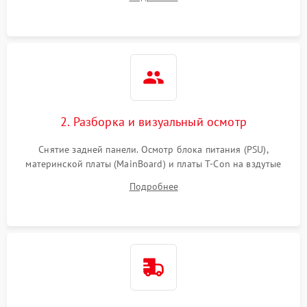
источников сигнала для выявления симптомов поломки.
2. Разборка и визуальный осмотр
Снятие задней панели. Осмотр блока питания (PSU),
материнской платы (MainBoard) и платы T-Con на вздутые
конденсаторы, прогары, окисления и микротрещины.
Подробнее
Проверка надежности фиксации и целостности шлейфов.