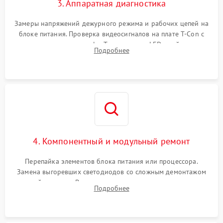
3. Аппаратная диагностика
Замеры напряжений дежурного режима и рабочих цепей на
блоке питания. Проверка видеосигналов на плате T-Con с
помощью осциллографа. Тестирование LED-драйвера и
Подробнее
светодиодных планок подсветки мультиметром.
4. Компонентный и модульный ремонт
Перепайка элементов блока питания или процессора.
Замена выгоревших светодиодов со сложным демонтажом
хрупкой матрицы. Восстановление поврежденных дорожек,
Подробнее
прошивка микросхем памяти EEPROM