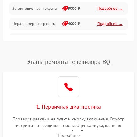
Механические повреждения
Затемнение части экрана
5000 ₽
Подробнее →
Программное обеспечение
Неравномерная яркость
4000 ₽
Подробнее →
Корпус и механика
Выгорание матрицы
6000 ₽
Подробнее →
Пульт и управление
Этапы ремонта телевизора BQ
Сеть и подключения
Аудио
Сетевая
1. Первичная диагностика
Проверка реакции на пульт и кнопку включения. Осмотр
матрицы на трещины и сколы. Оценка звука, наличия
подсветки и индикаторов ошибок. Подключение тестовых
Подробнее