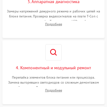
3. Аппаратная диагностика
Замеры напряжений дежурного режима и рабочих цепей на
блоке питания. Проверка видеосигналов на плате T-Con с
помощью осциллографа. Тестирование LED-драйвера и
Подробнее
светодиодных планок подсветки мультиметром.
4. Компонентный и модульный ремонт
Перепайка элементов блока питания или процессора.
Замена выгоревших светодиодов со сложным демонтажом
хрупкой матрицы. Восстановление поврежденных дорожек,
Подробнее
прошивка микросхем памяти EEPROM