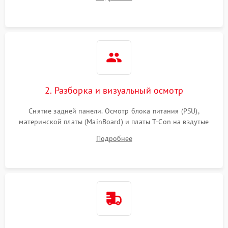
источников сигнала для выявления симптомов поломки.
2. Разборка и визуальный осмотр
Снятие задней панели. Осмотр блока питания (PSU),
материнской платы (MainBoard) и платы T-Con на вздутые
конденсаторы, прогары, окисления и микротрещины.
Подробнее
Проверка надежности фиксации и целостности шлейфов.