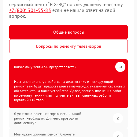
сервисный центр “FIX-BQ” по следующему телефону
+7 (800) 301-55-83
если не нашли ответ на свой
вопрос.
Общие вопросы
Вопросы по ремонту телевизоров
Какие документы вы предоставляете?
На этапе приема устройства на диагностику и последующий
ремонт вам будет предоставлен заказ-наряд с указанием страховых
обязательств на ваше устройство. Далее, после выполнения работ
по ремонту техники, вы получите акт выполненных работ и
гарантийный талон.
Я уже знаю в чем неисправность и какой
ремонт необходим. Для чего проводить
диагностику?
Мне нужен срочный ремонт. Сможете