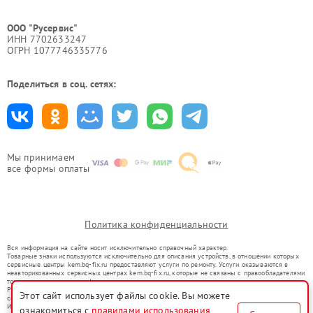
ООО "Русервис"
ИНН 7702633247
ОГРН 1077746335776
Поделиться в соц. сетях:
Мы принимаем
все формы оплаты
Политика конфиденциальности
Вся информация на сайте носит исключительно справочный характер.
Товарные знаки используются исключительно для описания устройств, в отношении которых
сервисные центры kem.bq-fix.ru предоставляют услуги по ремонту. Услуги оказываются в
неавторизованных сервисных центрах kem.bq-fix.ru, которые не связаны с правообладателями
товарных знаков или их официальными представителями.
Ремонт осуществляется для устройств, уже введенных в гражданский оборот в соответствии
Этот сайт использует файлы cookie. Вы можете
со статьей 1487 ГК РФ.
Использование товарных знаков не преследует цели индивидуализации услуг или введения
ознакомиться с
правилами использования