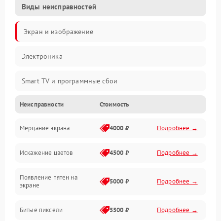
Виды неисправностей
Экран и изображение
Электроника
Smart TV и программные сбои
Неисправности
Стоимость
Питание и запуск
Мерцание экрана
4000 ₽
Подробнее →
Подсветка и LED-модули
Искажение цветов
4500 ₽
Подробнее →
Звук и аудиосистема
Появление пятен на
Сигнал и приём каналов
5000 ₽
Подробнее →
экране
Разъёмы и интерфейсы
Битые пиксели
5500 ₽
Подробнее →