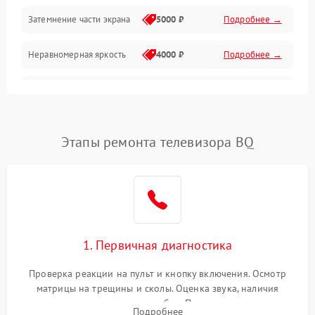
Механические повреждения
Затемнение части экрана
5000 ₽
Подробнее →
Программное обеспечение
Неравномерная яркость
4000 ₽
Подробнее →
Корпус и механика
Выгорание матрицы
6000 ₽
Подробнее →
Пульт и управление
Этапы ремонта телевизора BQ
Сеть и подключения
Аудио
Сетевая
1. Первичная диагностика
Проверка реакции на пульт и кнопку включения. Осмотр
матрицы на трещины и сколы. Оценка звука, наличия
подсветки и индикаторов ошибок. Подключение тестовых
Подробнее