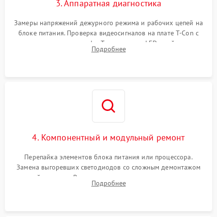
3. Аппаратная диагностика
Замеры напряжений дежурного режима и рабочих цепей на
блоке питания. Проверка видеосигналов на плате T-Con с
помощью осциллографа. Тестирование LED-драйвера и
Подробнее
светодиодных планок подсветки мультиметром.
4. Компонентный и модульный ремонт
Перепайка элементов блока питания или процессора.
Замена выгоревших светодиодов со сложным демонтажом
хрупкой матрицы. Восстановление поврежденных дорожек,
Подробнее
прошивка микросхем памяти EEPROM