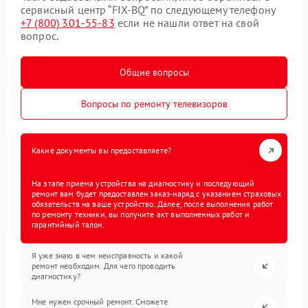
сервисный центр “FIX-BQ” по следующему телефону
+7 (800) 301-55-83
если не нашли ответ на свой
вопрос.
Общие вопросы
Вопросы по ремонту телевизоров
Какие документы вы предоставляете?
На этапе приема устройства на диагностику и последующий
ремонт вам будет предоставлен заказ-наряд с указанием страховых
обязательств на ваше устройство. Далее, после выполнения работ
по ремонту техники, вы получите акт выполненных работ и
гарантийный талон.
Я уже знаю в чем неисправность и какой
ремонт необходим. Для чего проводить
диагностику?
Мне нужен срочный ремонт. Сможете