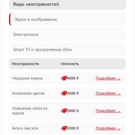
Виды неисправностей
Экран и изображение
Электроника
Smart TV и программные сбои
Неисправности
Стоимость
Питание и запуск
Мерцание экрана
4000 ₽
Подробнее →
Подсветка и LED-модули
Искажение цветов
4500 ₽
Подробнее →
Звук и аудиосистема
Появление пятен на
Сигнал и приём каналов
5000 ₽
Подробнее →
экране
Разъёмы и интерфейсы
Битые пиксели
5500 ₽
Подробнее →