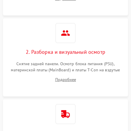
источников сигнала для выявления симптомов поломки.
2. Разборка и визуальный осмотр
Снятие задней панели. Осмотр блока питания (PSU),
материнской платы (MainBoard) и платы T-Con на вздутые
конденсаторы, прогары, окисления и микротрещины.
Подробнее
Проверка надежности фиксации и целостности шлейфов.