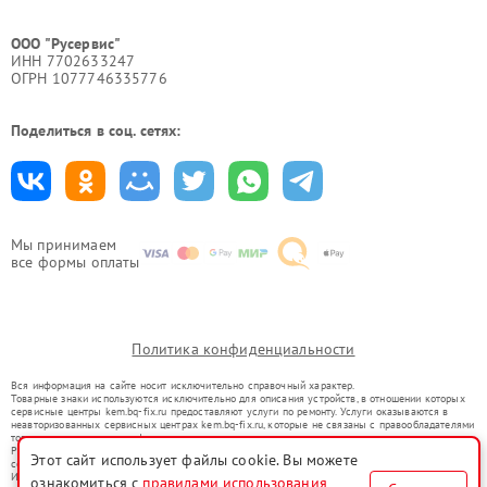
ООО "Русервис"
ИНН 7702633247
ОГРН 1077746335776
Поделиться в соц. сетях:
Мы принимаем
все формы оплаты
Политика конфиденциальности
Вся информация на сайте носит исключительно справочный характер.
Товарные знаки используются исключительно для описания устройств, в отношении которых
сервисные центры kem.bq-fix.ru предоставляют услуги по ремонту. Услуги оказываются в
неавторизованных сервисных центрах kem.bq-fix.ru, которые не связаны с правообладателями
товарных знаков или их официальными представителями.
Ремонт осуществляется для устройств, уже введенных в гражданский оборот в соответствии
Этот сайт использует файлы cookie. Вы можете
со статьей 1487 ГК РФ.
Использование товарных знаков не преследует цели индивидуализации услуг или введения
ознакомиться с
правилами использования