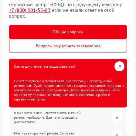
сервисный центр “FIX-BQ” по следующему телефону
+7 (800) 301-55-83
если не нашли ответ на свой
вопрос.
Общие вопросы
Вопросы по ремонту телевизоров
Какие документы вы предоставляете?
На этапе приема устройства на диагностику и последующий
ремонт вам будет предоставлен заказ-наряд с указанием страховых
обязательств на ваше устройство. Далее, после выполнения работ
по ремонту техники, вы получите акт выполненных работ и
гарантийный талон.
Я уже знаю в чем неисправность и какой
ремонт необходим. Для чего проводить
диагностику?
Мне нужен срочный ремонт. Сможете