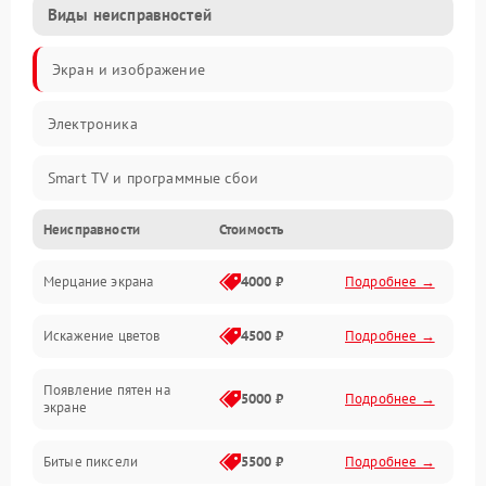
Виды неисправностей
Экран и изображение
Электроника
Smart TV и программные сбои
Неисправности
Стоимость
Питание и запуск
Мерцание экрана
4000 ₽
Подробнее →
Подсветка и LED-модули
Искажение цветов
4500 ₽
Подробнее →
Звук и аудиосистема
Появление пятен на
Сигнал и приём каналов
5000 ₽
Подробнее →
экране
Разъёмы и интерфейсы
Битые пиксели
5500 ₽
Подробнее →