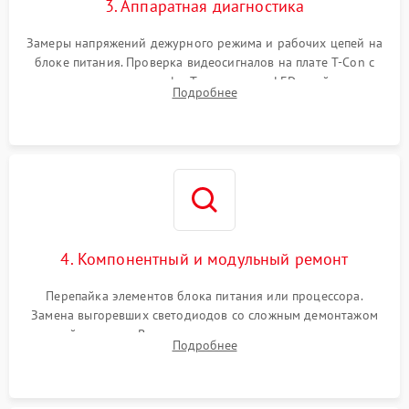
3. Аппаратная диагностика
Замеры напряжений дежурного режима и рабочих цепей на
блоке питания. Проверка видеосигналов на плате T-Con с
помощью осциллографа. Тестирование LED-драйвера и
Подробнее
светодиодных планок подсветки мультиметром.
4. Компонентный и модульный ремонт
Перепайка элементов блока питания или процессора.
Замена выгоревших светодиодов со сложным демонтажом
хрупкой матрицы. Восстановление поврежденных дорожек,
Подробнее
прошивка микросхем памяти EEPROM