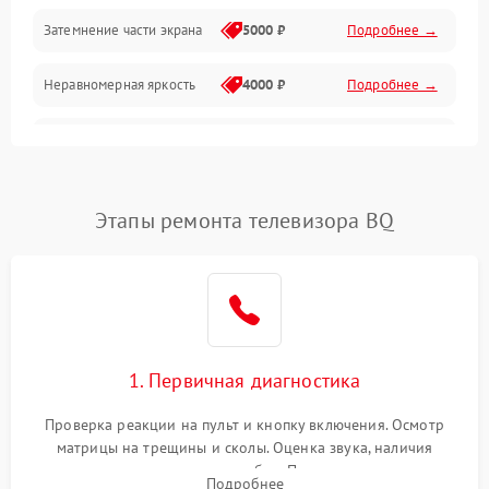
Механические повреждения
Затемнение части экрана
5000 ₽
Подробнее →
Программное обеспечение
Неравномерная яркость
4000 ₽
Подробнее →
Корпус и механика
Выгорание матрицы
6000 ₽
Подробнее →
Пульт и управление
Этапы ремонта телевизора BQ
Сеть и подключения
Аудио
Сетевая
1. Первичная диагностика
Проверка реакции на пульт и кнопку включения. Осмотр
матрицы на трещины и сколы. Оценка звука, наличия
подсветки и индикаторов ошибок. Подключение тестовых
Подробнее