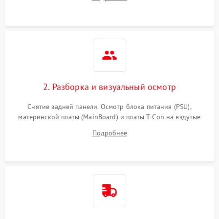
источников сигнала для выявления симптомов поломки.
2. Разборка и визуальный осмотр
Снятие задней панели. Осмотр блока питания (PSU),
материнской платы (MainBoard) и платы T-Con на вздутые
конденсаторы, прогары, окисления и микротрещины.
Подробнее
Проверка надежности фиксации и целостности шлейфов.