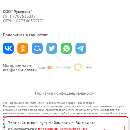
ООО "Русервис"
ИНН 7702633247
ОГРН 1077746335776
Поделиться в соц. сетях:
Мы принимаем
все формы оплаты
Политика конфиденциальности
Вся информация на сайте носит исключительно справочный характер.
Товарные знаки используются исключительно для описания устройств, в отношении которых
сервисные центры kem.bq-fix.ru предоставляют услуги по ремонту. Услуги оказываются в
неавторизованных сервисных центрах kem.bq-fix.ru, которые не связаны с правообладателями
товарных знаков или их официальными представителями.
Ремонт осуществляется для устройств, уже введенных в гражданский оборот в соответствии
Этот сайт использует файлы cookie. Вы можете
со статьей 1487 ГК РФ.
Использование товарных знаков не преследует цели индивидуализации услуг или введения
ознакомиться с
правилами использования