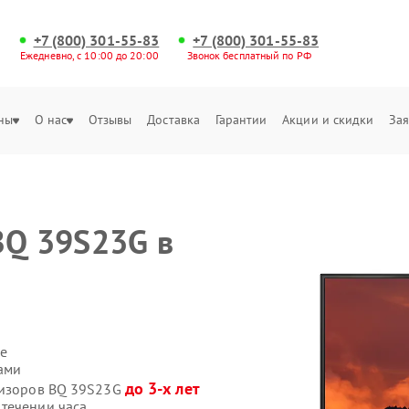
+7 (800) 301-55-83
+7 (800) 301-55-83
Ежедневно, с 10:00 до 20:00
Звонок бесплатный по РФ
ны
О нас
Отзывы
Доставка
Гарантии
Акции и скидки
Зая
BQ 39S23G в
е
ами
до 3-х лет
евизоров BQ 39S23G
течении часа