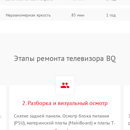
Неравномерная яркость
85 мин
1 год
Выгорание матрицы
90 мин
1 год
Этапы ремонта телевизора BQ
2. Разборка и визуальный осмотр
.
Снятие задней панели. Осмотр блока питания
(PSU), материнской платы (MainBoard) и платы T-
Con на вздутые конденсаторы, прогары,