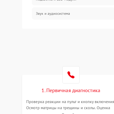
Звук и аудиосистема
Сигнал и приём каналов
Разъёмы и интерфейсы
Механические повреждения
Программное обеспечение
Корпус и механика
1. Первичная диагностика
Пульт и управление
Проверка реакции на пульт и кнопку включения
Осмотр матрицы на трещины и сколы. Оценка
Сеть и подключения
звука, наличия подсветки и индикаторов