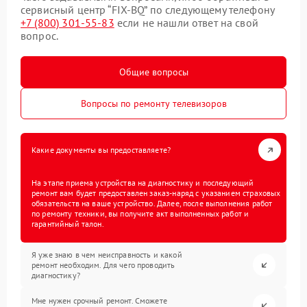
сервисный центр “FIX-BQ” по следующему телефону
+7 (800) 301-55-83
если не нашли ответ на свой
вопрос.
Общие вопросы
Вопросы по ремонту телевизоров
Какие документы вы предоставляете?
На этапе приема устройства на диагностику и последующий
ремонт вам будет предоставлен заказ-наряд с указанием страховых
обязательств на ваше устройство. Далее, после выполнения работ
по ремонту техники, вы получите акт выполненных работ и
гарантийный талон.
Я уже знаю в чем неисправность и какой
ремонт необходим. Для чего проводить
диагностику?
Мне нужен срочный ремонт. Сможете