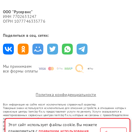
ООО "Русервис"
ИНН 7702633247
ОГРН 1077746335776
Поделиться в соц. сетях:
Мы принимаем
все формы оплаты
Политика конфиденциальности
Вся информация на сайте носит исключительно справочный характер.
Товарные знаки используются исключительно для описания устройств, в отношении которых
сервисные центры kem.bq-fix.ru предоставляют услуги по ремонту. Услуги оказываются в
неавторизованных сервисных центрах kem.bq-fix.ru, которые не связаны с правообладателями
товарных знаков или их официальными представителями.
Ремонт осуществляется для устройств, уже введенных в гражданский оборот в соответствии
Этот сайт использует файлы cookie. Вы можете
со статьей 1487 ГК РФ.
Использование товарных знаков не преследует цели индивидуализации услуг или введения
ознакомиться с
правилами использования