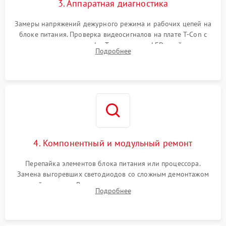
3. Аппаратная диагностика
Замеры напряжений дежурного режима и рабочих цепей на
блоке питания. Проверка видеосигналов на плате T-Con с
помощью осциллографа. Тестирование LED-драйвера и
Подробнее
светодиодных планок подсветки мультиметром.
4. Компонентный и модульный ремонт
Перепайка элементов блока питания или процессора.
Замена выгоревших светодиодов со сложным демонтажом
хрупкой матрицы. Восстановление поврежденных дорожек,
Подробнее
прошивка микросхем памяти EEPROM