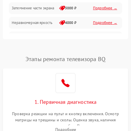
Механические повреждения
Затемнение части экрана
5000 ₽
Подробнее →
Программное обеспечение
Неравномерная яркость
4000 ₽
Подробнее →
Корпус и механика
Выгорание матрицы
6000 ₽
Подробнее →
Пульт и управление
Этапы ремонта телевизора BQ
Сеть и подключения
Аудио
Сетевая
1. Первичная диагностика
Проверка реакции на пульт и кнопку включения. Осмотр
матрицы на трещины и сколы. Оценка звука, наличия
подсветки и индикаторов ошибок. Подключение тестовых
Подробнее