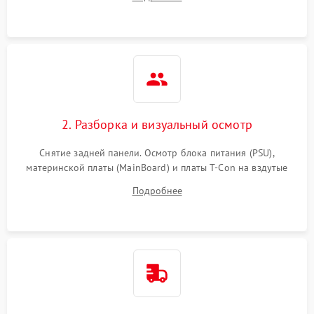
источников сигнала для выявления симптомов поломки.
2. Разборка и визуальный осмотр
Снятие задней панели. Осмотр блока питания (PSU),
материнской платы (MainBoard) и платы T-Con на вздутые
конденсаторы, прогары, окисления и микротрещины.
Подробнее
Проверка надежности фиксации и целостности шлейфов.