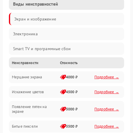
Виды неисправностей
Экран и изображение
Электроника
Smart TV и программные сбои
Неисправности
Стоимость
Питание и запуск
Мерцание экрана
4000 ₽
Подробнее →
Подсветка и LED-модули
Искажение цветов
4500 ₽
Подробнее →
Звук и аудиосистема
Появление пятен на
Сигнал и приём каналов
5000 ₽
Подробнее →
экране
Разъёмы и интерфейсы
Битые пиксели
5500 ₽
Подробнее →