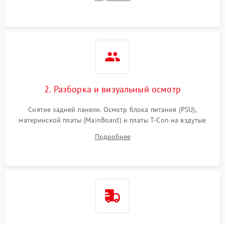
источников сигнала для выявления симптомов поломки.
2. Разборка и визуальный осмотр
Снятие задней панели. Осмотр блока питания (PSU),
материнской платы (MainBoard) и платы T-Con на вздутые
конденсаторы, прогары, окисления и микротрещины.
Подробнее
Проверка надежности фиксации и целостности шлейфов.