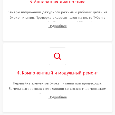
3. Аппаратная диагностика
Замеры напряжений дежурного режима и рабочих цепей на
блоке питания. Проверка видеосигналов на плате T-Con с
помощью осциллографа. Тестирование LED-драйвера и
Подробнее
светодиодных планок подсветки мультиметром.
4. Компонентный и модульный ремонт
Перепайка элементов блока питания или процессора.
Замена выгоревших светодиодов со сложным демонтажом
хрупкой матрицы. Восстановление поврежденных дорожек,
Подробнее
прошивка микросхем памяти EEPROM