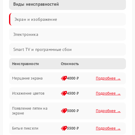
Виды неисправностей
Экран и изображение
Электроника
Smart TV и программные сбои
Неисправности
Стоимость
Питание и запуск
Мерцание экрана
4000 ₽
Подробнее →
Подсветка и LED-модули
Искажение цветов
4500 ₽
Подробнее →
Звук и аудиосистема
Появление пятен на
Сигнал и приём каналов
5000 ₽
Подробнее →
экране
Разъёмы и интерфейсы
Битые пиксели
5500 ₽
Подробнее →