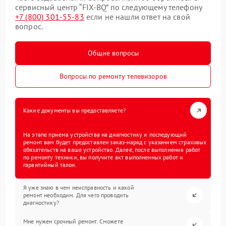
сервисный центр “FIX-BQ” по следующему телефону
+7 (800) 301-55-83
если не нашли ответ на свой
вопрос.
Общие вопросы
Вопросы по ремонту телевизоров
Какие документы вы предоставляете?
На этапе приема устройства на диагностику и последующий
ремонт вам будет предоставлен заказ-наряд с указанием страховых
обязательств на ваше устройство. Далее, после выполнения работ
по ремонту техники, вы получите акт выполненных работ и
гарантийный талон.
Я уже знаю в чем неисправность и какой
ремонт необходим. Для чего проводить
диагностику?
Мне нужен срочный ремонт. Сможете