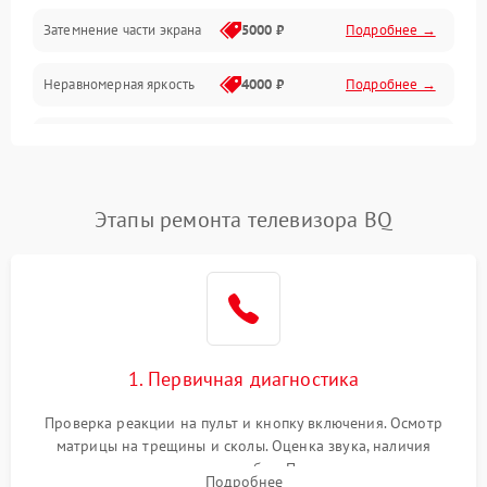
Механические повреждения
Затемнение части экрана
5000 ₽
Подробнее →
Программное обеспечение
Неравномерная яркость
4000 ₽
Подробнее →
Корпус и механика
Выгорание матрицы
6000 ₽
Подробнее →
Пульт и управление
Этапы ремонта телевизора BQ
Сеть и подключения
Аудио
Сетевая
1. Первичная диагностика
Проверка реакции на пульт и кнопку включения. Осмотр
матрицы на трещины и сколы. Оценка звука, наличия
подсветки и индикаторов ошибок. Подключение тестовых
Подробнее