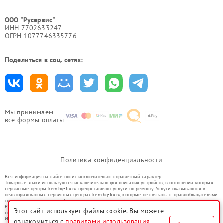
ООО "Русервис"
ИНН 7702633247
ОГРН 1077746335776
Поделиться в соц. сетях:
Мы принимаем
все формы оплаты
Политика конфиденциальности
Вся информация на сайте носит исключительно справочный характер.
Товарные знаки используются исключительно для описания устройств, в отношении которых
сервисные центры kem.bq-fix.ru предоставляют услуги по ремонту. Услуги оказываются в
неавторизованных сервисных центрах kem.bq-fix.ru, которые не связаны с правообладателями
товарных знаков или их официальными представителями.
Ремонт осуществляется для устройств, уже введенных в гражданский оборот в соответствии
Этот сайт использует файлы cookie. Вы можете
со статьей 1487 ГК РФ.
Использование товарных знаков не преследует цели индивидуализации услуг или введения
ознакомиться с
правилами использования