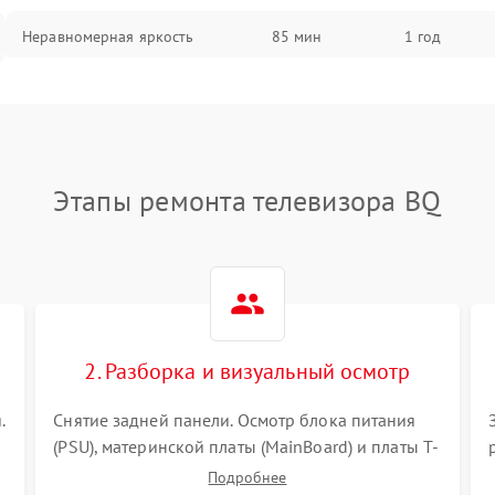
Неравномерная яркость
85 мин
1 год
Выгорание матрицы
90 мин
1 год
Этапы ремонта телевизора BQ
2. Разборка и визуальный осмотр
.
Снятие задней панели. Осмотр блока питания
(PSU), материнской платы (MainBoard) и платы T-
Con на вздутые конденсаторы, прогары,
Подробнее