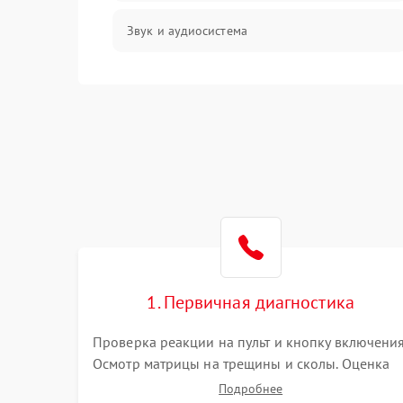
Звук и аудиосистема
Сигнал и приём каналов
Разъёмы и интерфейсы
Механические повреждения
Программное обеспечение
Корпус и механика
1. Первичная диагностика
Пульт и управление
Проверка реакции на пульт и кнопку включения
Осмотр матрицы на трещины и сколы. Оценка
Сеть и подключения
звука, наличия подсветки и индикаторов
Подробнее