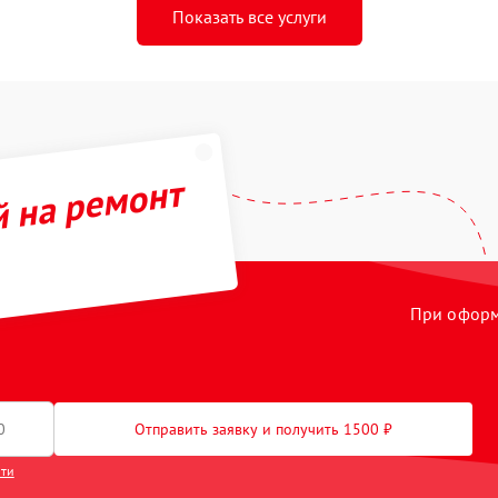
Показать все услуги
й на ремонт
При оформл
Отправить заявку и получить 1500 ₽
сти