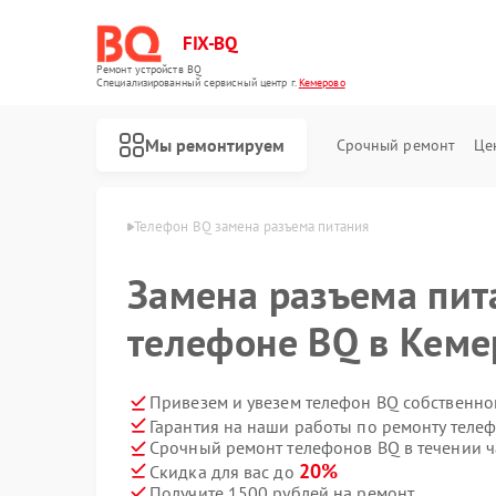
FIX-BQ
Ремонт устройств BQ
Специализированный cервисный центр г.
Кемерово
Мы ремонтируем
Срочный ремонт
Це
онов BQ в Кемерово
Телефон BQ замена разъема питания
Замена разъема пит
телефоне BQ в Кеме
Привезем и увезем телефон BQ собственно
Гарантия на наши работы по ремонту теле
Срочный ремонт телефонов BQ в течении ч
20%
Скидка для вас до
Получите 1500 рублей на ремонт