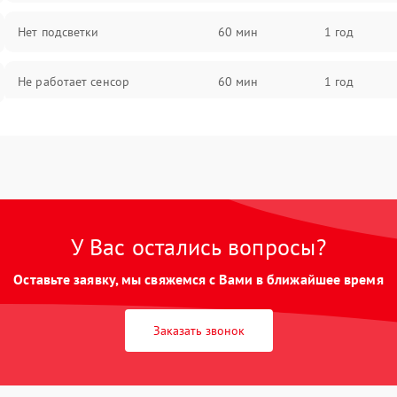
Нет подсветки
60 мин
1 год
Не работает сенсор
60 мин
1 год
Мерцает изображение
60 мин
1 год
Не работает 3D Touch
60 мин
1 год
Не работает Face ID
60 мин
1 год
У Вас остались вопросы?
Оставьте заявку, мы свяжемся с Вами в ближайшее время
Заказать звонок