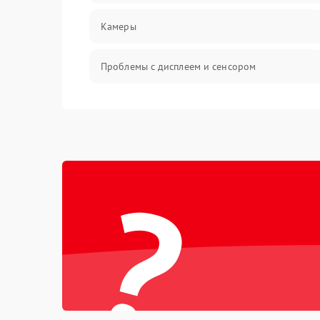
Камеры
Проблемы с дисплеем и сенсором
Зарядка
Проблемы с питанием, зарядкой и
аккумулятором
?
Проблемы с работой системы, корпусом и
другие