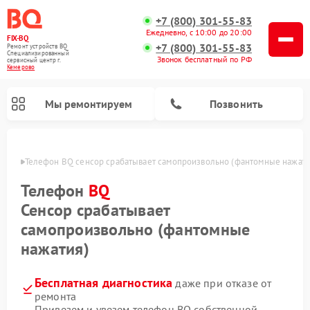
+7 (800) 301-55-83
Ежедневно, с 10:00 до 20:00
FIX-BQ
+7 (800) 301-55-83
Ремонт устройств BQ
Специализированный
Звонок бесплатный по РФ
cервисный центр г.
Кемерово
Мы ремонтируем
Позвонить
ерово
Телефон BQ сенсор срабатывает самопроизвольно (фантомные нажати
Телефон
BQ
Сенсор срабатывает
самопроизвольно (фантомные
нажатия)
Бесплатная диагностика
даже при отказе от
ремонта
Привезем и увезем телефон BQ собственной