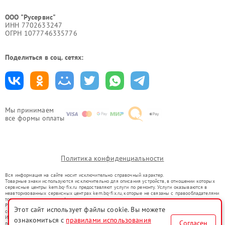
ООО "Русервис"
ИНН 7702633247
ОГРН 1077746335776
Поделиться в соц. сетях:
Мы принимаем
все формы оплаты
Политика конфиденциальности
Вся информация на сайте носит исключительно справочный характер.
Товарные знаки используются исключительно для описания устройств, в отношении которых
сервисные центры kem.bq-fix.ru предоставляют услуги по ремонту. Услуги оказываются в
неавторизованных сервисных центрах kem.bq-fix.ru, которые не связаны с правообладателями
товарных знаков или их официальными представителями.
Ремонт осуществляется для устройств, уже введенных в гражданский оборот в соответствии
Этот сайт использует файлы cookie. Вы можете
со статьей 1487 ГК РФ.
Использование товарных знаков не преследует цели индивидуализации услуг или введения
ознакомиться с
правилами использования
Согласен
потребителей в заблуждение, а служит для информирования о предоставляемых услугах по