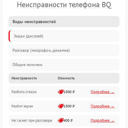
Неисправности телефона BQ
Виды неисправностей
Экран (дисплей)
Разговор (микрофон, динамик)
Общие поломки
Неисправности
Стоимость
Проблемы связи
Разбито стекло
1500 ₽
Подробнее →
Камеры
Разбит экран
1500 ₽
Подробнее →
Проблемы с дисплеем и сенсором
Не гаснет при разговоре
400 ₽
Подробнее →
Зарядка