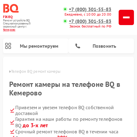
+7 (800) 301-55-83
Ежедневно, с 10:00 до 20:00
FIX-BQ
+7 (800) 301-55-83
Ремонт устройств BQ
Специализированный
Звонок бесплатный по РФ
cервисный центр г.
Кемерово
Мы ремонтируем
Позвонить
ерово
Телефон BQ ремонт камеры
Ремонт камеры на телефоне BQ в
Кемерово
Привезем и увезем телефон BQ собственной
доставкой
Гарантия на наши работы по ремонту телефонов
до 3-х лет
BQ
Срочный ремонт телефонов BQ в течении часа