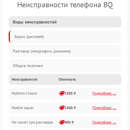
Неисправности телефона BQ
Виды неисправностей
Экран (дисплей)
Разговор (микрофон, динамик)
Общие поломки
Неисправности
Стоимость
Проблемы связи
Разбито стекло
1500 ₽
Подробнее →
Камеры
Разбит экран
1500 ₽
Подробнее →
Проблемы с дисплеем и сенсором
Не гаснет при разговоре
400 ₽
Подробнее →
Зарядка