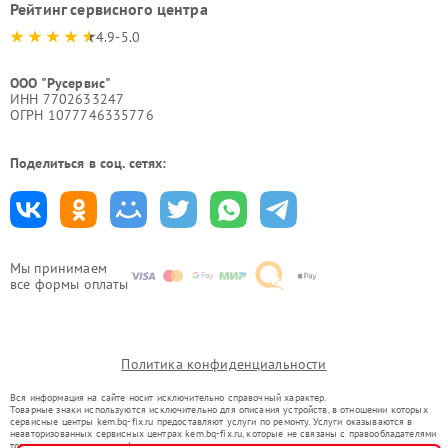
Рейтинг сервисного центра
4.9-5.0
ООО "Русервис"
ИНН 7702633247
ОГРН 1077746335776
Поделиться в соц. сетях:
Мы принимаем
все формы оплаты
Политика конфиденциальности
Вся информация на сайте носит исключительно справочный характер.
Товарные знаки используются исключительно для описания устройств, в отношении которых
сервисные центры kem.bq-fix.ru предоставляют услуги по ремонту. Услуги оказываются в
неавторизованных сервисных центрах kem.bq-fix.ru, которые не связаны с правообладателями
товарных знаков или их официальными представителями.