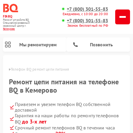
+7 (800) 301-55-83
Ежедневно, с 10:00 до 20:00
FIX-BQ
+7 (800) 301-55-83
Ремонт устройств BQ
Специализированный
Звонок бесплатный по РФ
cервисный центр г.
Кемерово
Мы ремонтируем
Позвонить
ерово
Телефон BQ ремонт цепи питания
Ремонт цепи питания на телефоне
BQ в Кемерово
Привезем и увезем телефон BQ собственной
доставкой
Гарантия на наши работы по ремонту телефонов
до 3-х лет
BQ
Срочный ремонт телефонов BQ в течении часа