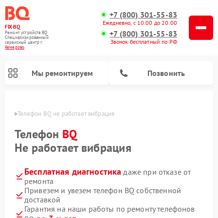
+7 (800) 301-55-83
Ежедневно, с 10:00 до 20:00
FIX-BQ
+7 (800) 301-55-83
Ремонт устройств BQ
Специализированный
Звонок бесплатный по РФ
cервисный центр г.
Кемерово
Мы ремонтируем
Позвонить
ерово
Телефон BQ не работает вибрация
Телефон
BQ
Не работает вибрация
Бесплатная диагностика
даже при отказе от
ремонта
Привезем и увезем телефон BQ собственной
доставкой
Гарантия на наши работы по ремонту телефонов