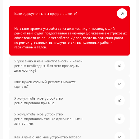
Какие документы вы предоставляете?
На этапе приема устройства на диагностику и последующий
ремонт вам будет предоставлен заказ-наряд с указанием страховых
обязательств на ваше устройство. Далее, после выполнения работ
по ремонту техники, вы получите акт выполненных работ и
гарантийный талон.
Я уже знаю в чем неисправность и какой
ремонт необходим. Для чего проводить
диагностику?
Мне нужен срочный ремонт. Сможете
сделать?
Я хочу, чтобы мое устройство
ремонтировали при мне.
Я хочу, чтобы мое устройство
ремонтировалось только оригинальными
запчастями.
Как я узнаю, что мое устройство готово?