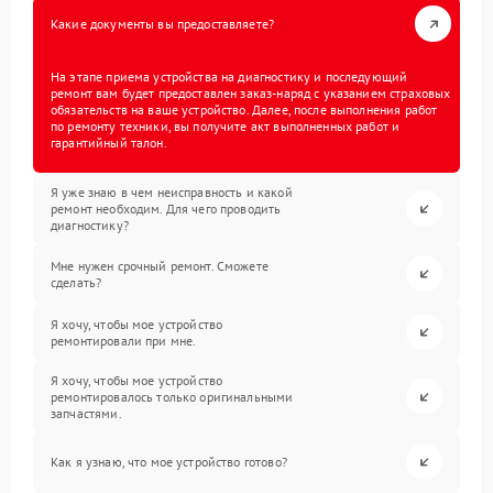
Какие документы вы предоставляете?
На этапе приема устройства на диагностику и последующий
ремонт вам будет предоставлен заказ-наряд с указанием страховых
обязательств на ваше устройство. Далее, после выполнения работ
по ремонту техники, вы получите акт выполненных работ и
гарантийный талон.
Я уже знаю в чем неисправность и какой
ремонт необходим. Для чего проводить
диагностику?
Мне нужен срочный ремонт. Сможете
сделать?
Я хочу, чтобы мое устройство
ремонтировали при мне.
Я хочу, чтобы мое устройство
ремонтировалось только оригинальными
запчастями.
Как я узнаю, что мое устройство готово?