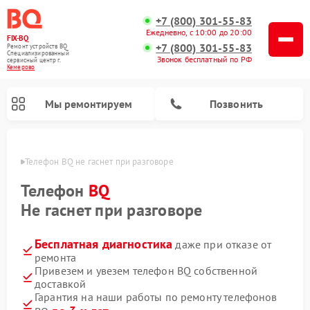
+7 (800) 301-55-83
Ежедневно, с 10:00 до 20:00
FIX-BQ
+7 (800) 301-55-83
Ремонт устройств BQ
Специализированный
Звонок бесплатный по РФ
cервисный центр г.
Кемерово
Мы ремонтируем
Позвонить
ерово
Телефон BQ не гаснет при разговоре
Телефон
BQ
Не гаснет при разговоре
Бесплатная диагностика
даже при отказе от
ремонта
Привезем и увезем телефон BQ собственной
доставкой
Гарантия на наши работы по ремонту телефонов