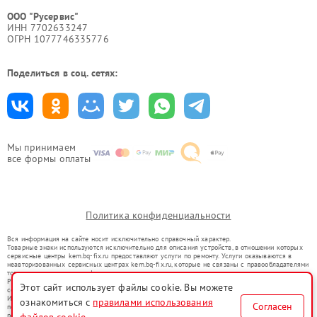
ООО "Русервис"
ИНН 7702633247
ОГРН 1077746335776
Поделиться в соц. сетях:
Мы принимаем
все формы оплаты
Политика конфиденциальности
Вся информация на сайте носит исключительно справочный характер.
Товарные знаки используются исключительно для описания устройств, в отношении которых
сервисные центры kem.bq-fix.ru предоставляют услуги по ремонту. Услуги оказываются в
неавторизованных сервисных центрах kem.bq-fix.ru, которые не связаны с правообладателями
товарных знаков или их официальными представителями.
Ремонт осуществляется для устройств, уже введенных в гражданский оборот в соответствии
Этот сайт использует файлы cookie. Вы можете
со статьей 1487 ГК РФ.
Использование товарных знаков не преследует цели индивидуализации услуг или введения
ознакомиться с
правилами использования
Согласен
потребителей в заблуждение, а служит для информирования о предоставляемых услугах по
ремонту техники указанных брендов.