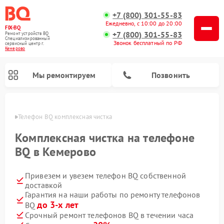
+7 (800) 301-55-83
Ежедневно, с 10:00 до 20:00
FIX-BQ
+7 (800) 301-55-83
Ремонт устройств BQ
Специализированный
Звонок бесплатный по РФ
cервисный центр г.
Кемерово
Мы ремонтируем
Позвонить
ерово
Телефон BQ комплексная чистка
Комплексная чистка на телефоне
BQ в Кемерово
Привезем и увезем телефон BQ собственной
доставкой
Гарантия на наши работы по ремонту телефонов
до 3-х лет
BQ
Срочный ремонт телефонов BQ в течении часа