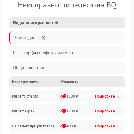
Неисправности телефона BQ
Виды неисправностей
Экран (дисплей)
Разговор (микрофон, динамик)
Общие поломки
Неисправности
Стоимость
Проблемы связи
Разбито стекло
1500 ₽
Подробнее →
Камеры
Разбит экран
1500 ₽
Подробнее →
Проблемы с дисплеем и сенсором
Не гаснет при разговоре
400 ₽
Подробнее →
Зарядка