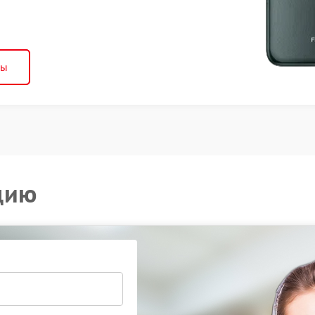
ны
цию