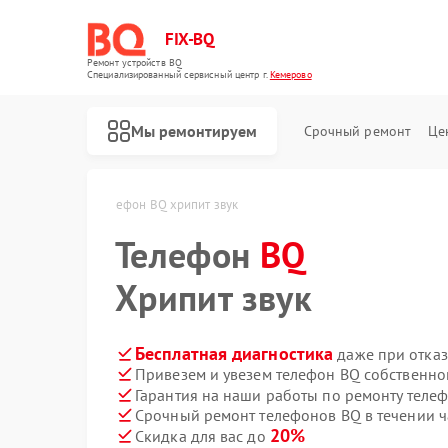
FIX-BQ
Ремонт устройств BQ
Специализированный cервисный центр г.
Кемерово
Мы ремонтируем
Срочный ремонт
Це
 BQ в Кемерово
Телефон BQ хрипит звук
Телефон
BQ
Хрипит звук
Бесплатная диагностика
даже при отказ
Привезем и увезем телефон BQ собственно
Гарантия на наши работы по ремонту теле
Срочный ремонт телефонов BQ в течении ч
20%
Скидка для вас до