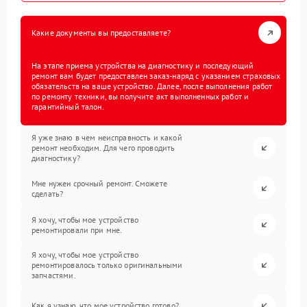
Какие документы вы предоставляете?
На этапе приема устройства на диагностику и последующий
ремонт вам будет предоставлен заказ-наряд с указанием страховых
обязательств на ваше устройство. Далее, после выполнения работ
по ремонту техники, вы получите акт выполненных работ и
гарантийный талон.
Я уже знаю в чем неисправность и какой
ремонт необходим. Для чего проводить
диагностику?
Мне нужен срочный ремонт. Сможете
сделать?
Я хочу, чтобы мое устройство
ремонтировали при мне.
Я хочу, чтобы мое устройство
ремонтировалось только оригинальными
запчастями.
Как я узнаю, что мое устройство готово?