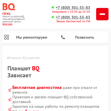
+7 (800) 301-55-83
Ежедневно, с 10:00 до 20:00
FIX-BQ
+7 (800) 301-55-83
Ремонт устройств BQ
Специализированный
Звонок бесплатный по РФ
cервисный центр г.
Кемерово
Мы ремонтируем
Позвонить
ерово
Планшет BQ зависает
Планшет
BQ
Зависает
Бесплатная диагностика
даже при отказе от
ремонта
Привезем и увезем планшет BQ собственной
доставкой
Гарантия на наши работы по ремонту планшетов