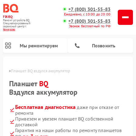
+7 (800) 301-55-83
Ежедневно, с 10:00 до 20:00
FIX-BQ
+7 (800) 301-55-83
Ремонт устройств BQ
Специализированный
Звонок бесплатный по РФ
cервисный центр г.
Кемерово
Мы ремонтируем
Позвонить
ерово
Планшет BQ вздулся аккумулятор
Планшет
BQ
Вздулся аккумулятор
Бесплатная диагностика
даже при отказе от
ремонта
Привезем и увезем планшет BQ собственной
доставкой
Гарантия на наши работы по ремонту планшетов