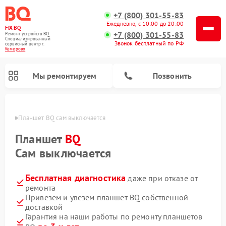
+7 (800) 301-55-83
Ежедневно, с 10:00 до 20:00
FIX-BQ
+7 (800) 301-55-83
Ремонт устройств BQ
Специализированный
Звонок бесплатный по РФ
cервисный центр г.
Кемерово
Мы ремонтируем
Позвонить
ерово
Планшет BQ сам выключается
Планшет
BQ
Сам выключается
Бесплатная диагностика
даже при отказе от
ремонта
Привезем и увезем планшет BQ собственной
доставкой
Гарантия на наши работы по ремонту планшетов