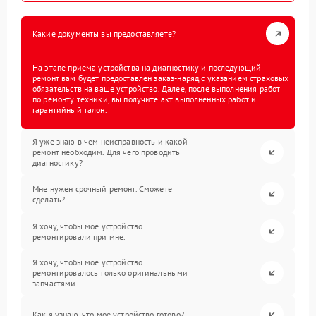
Какие документы вы предоставляете?
На этапе приема устройства на диагностику и последующий
ремонт вам будет предоставлен заказ-наряд с указанием страховых
обязательств на ваше устройство. Далее, после выполнения работ
по ремонту техники, вы получите акт выполненных работ и
гарантийный талон.
Я уже знаю в чем неисправность и какой
ремонт необходим. Для чего проводить
диагностику?
Мне нужен срочный ремонт. Сможете
сделать?
Я хочу, чтобы мое устройство
ремонтировали при мне.
Я хочу, чтобы мое устройство
ремонтировалось только оригинальными
запчастями.
Как я узнаю, что мое устройство готово?