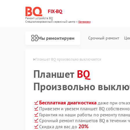
FIX-BQ
Ремонт устройств BQ
Специализированный cервисный центр г.
Кемерово
Мы ремонтируем
Срочный ремонт
Це
етов BQ в Кемерово
Планшет BQ произвольно выключается
Планшет
BQ
Произвольно выклю
Бесплатная диагностика
даже при отказ
Привезем и увезем планшет BQ собственно
Гарантия на наши работы по ремонту пла
Срочный ремонт планшетов BQ в течении ч
20%
Скидка для вас до