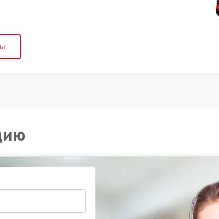
ны
цию