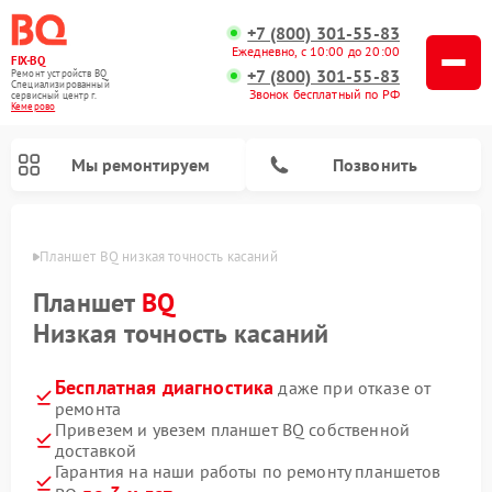
+7 (800) 301-55-83
Ежедневно, с 10:00 до 20:00
FIX-BQ
+7 (800) 301-55-83
Ремонт устройств BQ
Специализированный
Звонок бесплатный по РФ
cервисный центр г.
Кемерово
Мы ремонтируем
Позвонить
ерово
Планшет BQ низкая точность касаний
Планшет
BQ
Низкая точность касаний
Бесплатная диагностика
даже при отказе от
ремонта
Привезем и увезем планшет BQ собственной
доставкой
Гарантия на наши работы по ремонту планшетов