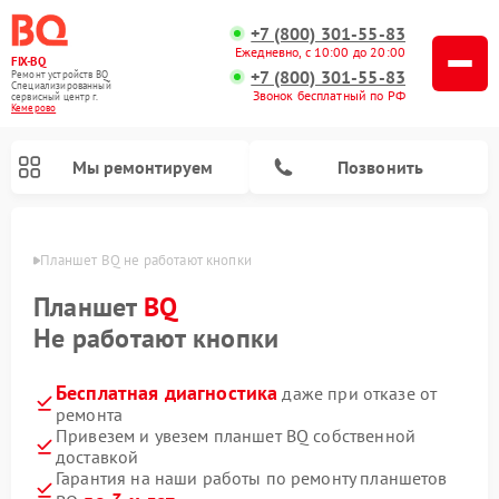
+7 (800) 301-55-83
Ежедневно, с 10:00 до 20:00
FIX-BQ
+7 (800) 301-55-83
Ремонт устройств BQ
Специализированный
Звонок бесплатный по РФ
cервисный центр г.
Кемерово
Мы ремонтируем
Позвонить
ерово
Планшет BQ не работают кнопки
Планшет
BQ
Не работают кнопки
Бесплатная диагностика
даже при отказе от
ремонта
Привезем и увезем планшет BQ собственной
доставкой
Гарантия на наши работы по ремонту планшетов