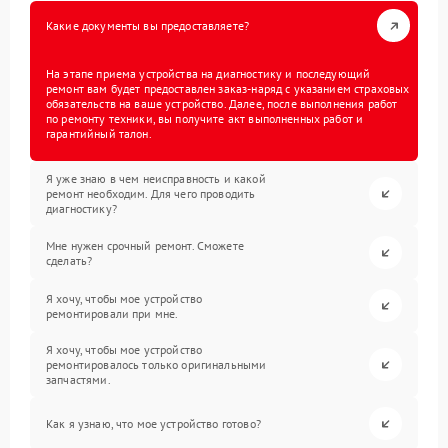
Какие документы вы предоставляете?
На этапе приема устройства на диагностику и последующий
ремонт вам будет предоставлен заказ-наряд с указанием страховых
обязательств на ваше устройство. Далее, после выполнения работ
по ремонту техники, вы получите акт выполненных работ и
гарантийный талон.
Я уже знаю в чем неисправность и какой
ремонт необходим. Для чего проводить
диагностику?
Мне нужен срочный ремонт. Сможете
сделать?
Я хочу, чтобы мое устройство
ремонтировали при мне.
Я хочу, чтобы мое устройство
ремонтировалось только оригинальными
запчастями.
Как я узнаю, что мое устройство готово?