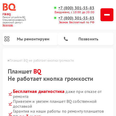
+7 (800) 301-55-83
Ежедневно, с 10:00 до 20:00
FIX-BQ
+7 (800) 301-55-83
Ремонт устройств BQ
Специализированный
Звонок бесплатный по РФ
cервисный центр г.
Кемерово
Мы ремонтируем
Позвонить
ерово
Планшет BQ не работает кнопка громкости
Планшет
BQ
Не работает кнопка громкости
Бесплатная диагностика
даже при отказе от
ремонта
Привезем и увезем планшет BQ собственной
доставкой
Гарантия на наши работы по ремонту планшетов