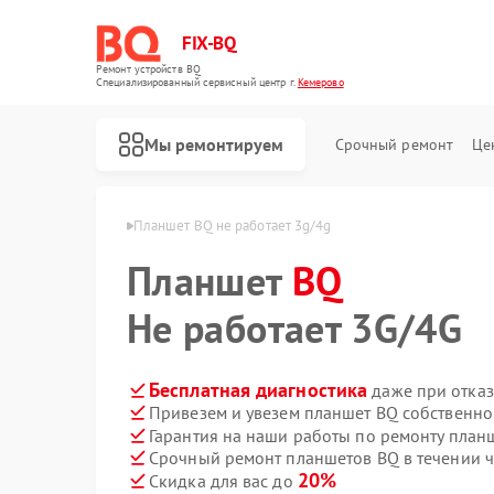
FIX-BQ
Ремонт устройств BQ
Специализированный cервисный центр г.
Кемерово
Мы ремонтируем
Срочный ремонт
Це
етов BQ в Кемерово
Планшет BQ не работает 3g/4g
Планшет
BQ
Не работает 3G/4G
Бесплатная диагностика
даже при отказ
Привезем и увезем планшет BQ собственно
Гарантия на наши работы по ремонту пла
Срочный ремонт планшетов BQ в течении ч
20%
Скидка для вас до