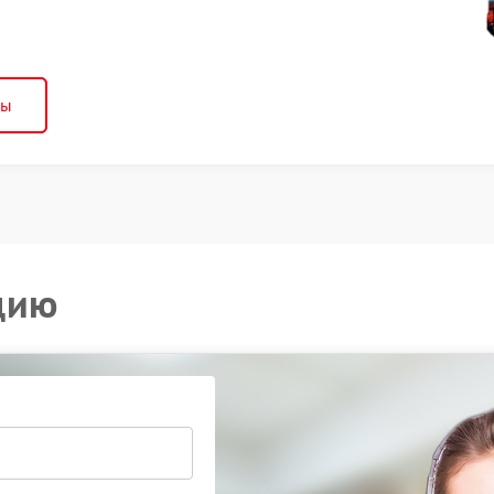
ны
цию