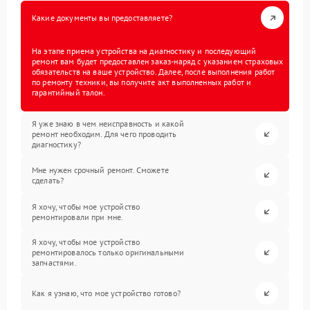
Какие документы вы предоставляете?
На этапе приема устройства на диагностику и последующий
ремонт вам будет предоставлен заказ-наряд с указанием страховых
обязательств на ваше устройство. Далее, после выполнения работ
по ремонту техники, вы получите акт выполненных работ и
гарантийный талон.
Я уже знаю в чем неисправность и какой
ремонт необходим. Для чего проводить
диагностику?
Мне нужен срочный ремонт. Сможете
сделать?
Я хочу, чтобы мое устройство
ремонтировали при мне.
Я хочу, чтобы мое устройство
ремонтировалось только оригинальными
запчастями.
Как я узнаю, что мое устройство готово?