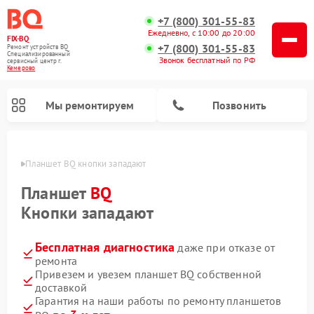
+7 (800) 301-55-83
Ежедневно, с 10:00 до 20:00
FIX-BQ
+7 (800) 301-55-83
Ремонт устройств BQ
Специализированный
Звонок бесплатный по РФ
cервисный центр г.
Кемерово
Мы ремонтируем
Позвонить
ерово
Планшет BQ кнопки западают
Планшет
BQ
Кнопки западают
Бесплатная диагностика
даже при отказе от
ремонта
Привезем и увезем планшет BQ собственной
доставкой
Гарантия на наши работы по ремонту планшетов