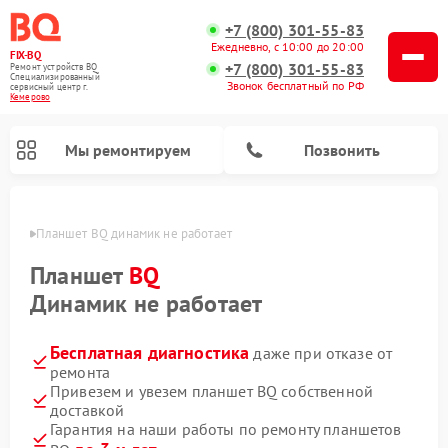
+7 (800) 301-55-83
Ежедневно, с 10:00 до 20:00
FIX-BQ
+7 (800) 301-55-83
Ремонт устройств BQ
Специализированный
Звонок бесплатный по РФ
cервисный центр г.
Кемерово
Мы ремонтируем
Позвонить
ерово
Планшет BQ динамик не работает
Планшет
BQ
Динамик не работает
Бесплатная диагностика
даже при отказе от
ремонта
Привезем и увезем планшет BQ собственной
доставкой
Гарантия на наши работы по ремонту планшетов