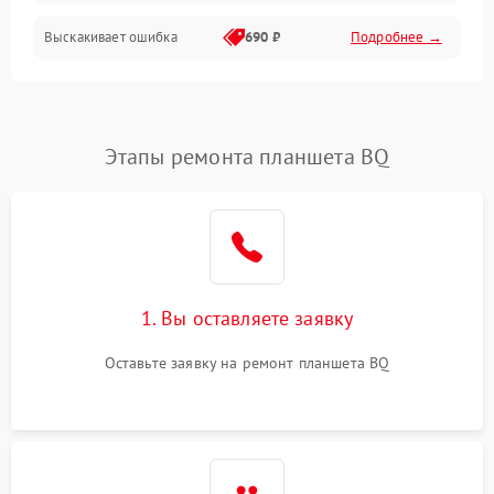
Выскакивает ошибка
690 ₽
Подробнее →
Перегрев и нестабильная работа
Влага и механические повреждения
Сеть и интернет
Этапы ремонта планшета BQ
Зарядка и разъёмы
Программные сбои
1. Вы оставляете заявку
Память и данные
Оставьте заявку на ремонт планшета BQ
Режим работы
Связь и беспроводные модули
Камера