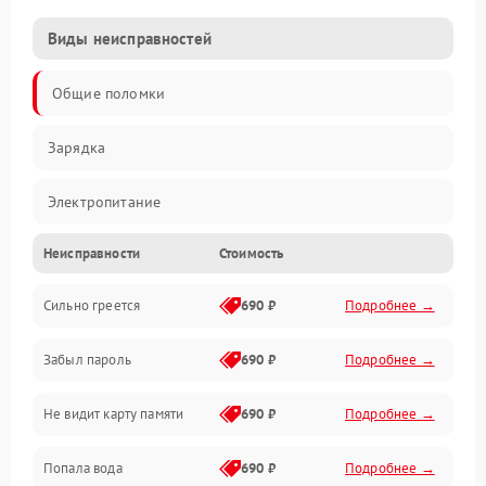
Виды неисправностей
Общие поломки
Зарядка
Электропитание
Неисправности
Стоимость
Экран и изображение
Сильно греется
690 ₽
Подробнее →
Дисплей
Забыл пароль
690 ₽
Подробнее →
Экран (дисплей)
Не видит карту памяти
690 ₽
Подробнее →
Связь
Попала вода
690 ₽
Подробнее →
Разговор (микрофон, динамик)