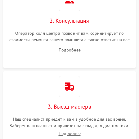
Сенсорное управление
2. Консультация
Проблемы с механикой
Оператор колл центра позвонит вам, сориентирует по
стоимости ремонта вашего планшета а также ответит на все
Питание и аккумулятор
ваши вопросы.
Подробнее
Кнопки и органы управления
Звук и аудио
Камеры
ПО
3. Выезд мастера
Наш специалист приедет к вам в удобное для вас время.
Заберет ваш планшет и привезет на склад для диагностики.
Подробнее