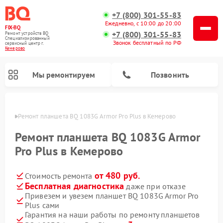
+7 (800) 301-55-83
Ежедневно, с 10:00 до 20:00
FIX-BQ
+7 (800) 301-55-83
Ремонт устройств BQ
Специализированный
Звонок бесплатный по РФ
cервисный центр г.
Кемерово
Мы ремонтируем
Позвонить
ерово
Ремонт планшета BQ 1083G Armor Pro Plus в Кемерово
Ремонт планшета BQ 1083G Armor
Pro Plus в Кемерово
от 480 руб.
Стоимость ремонта
Бесплатная диагностика
даже при отказе
Привезем и увезем планшет BQ 1083G Armor Pro
Plus сами
Гарантия на наши работы по ремонту планшетов