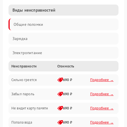
Виды неисправностей
Общие поломки
Зарядка
Электропитание
Неисправности
Стоимость
Экран и изображение
Сильно греется
690 ₽
Подробнее →
Дисплей
Забыл пароль
690 ₽
Подробнее →
Экран (дисплей)
Не видит карту памяти
690 ₽
Подробнее →
Связь
Попала вода
690 ₽
Подробнее →
Разговор (микрофон, динамик)