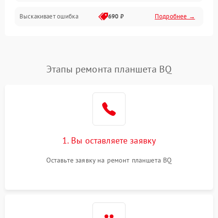
Выскакивает ошибка
690 ₽
Подробнее →
Перегрев и нестабильная работа
Влага и механические повреждения
Сеть и интернет
Этапы ремонта планшета BQ
Зарядка и разъёмы
Программные сбои
1. Вы оставляете заявку
Память и данные
Оставьте заявку на ремонт планшета BQ
Режим работы
Связь и беспроводные модули
Камера