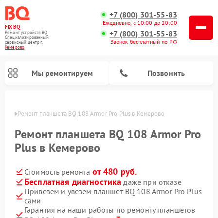
+7 (800) 301-55-83
Ежедневно, с 10:00 до 20:00
FIX-BQ
+7 (800) 301-55-83
Ремонт устройств BQ
Специализированный
Звонок бесплатный по РФ
cервисный центр г.
Кемерово
Мы ремонтируем
Позвонить
ерово
Ремонт планшета BQ 108 Armor Pro Plus в Кемерово
Ремонт планшета BQ 108 Armor Pro
Plus в Кемерово
от 480 руб.
Стоимость ремонта
Бесплатная диагностика
даже при отказе
Привезем и увезем планшет BQ 108 Armor Pro Plus
сами
Гарантия на наши работы по ремонту планшетов