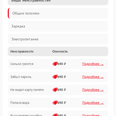
Виды неисправностей
Общие поломки
Зарядка
Электропитание
Неисправности
Стоимость
Экран и изображение
Сильно греется
690 ₽
Подробнее →
Дисплей
Забыл пароль
690 ₽
Подробнее →
Экран (дисплей)
Не видит карту памяти
690 ₽
Подробнее →
Связь
Попала вода
690 ₽
Подробнее →
Разговор (микрофон, динамик)
Выскакивает ошибка
690 ₽
Подробнее →