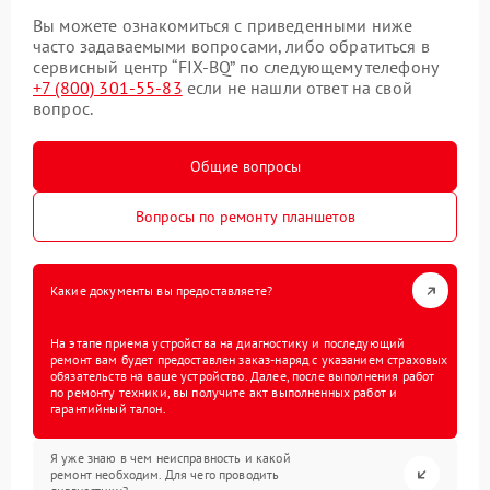
Вы можете ознакомиться с приведенными ниже
часто задаваемыми вопросами, либо обратиться в
сервисный центр “FIX-BQ” по следующему телефону
+7 (800) 301-55-83
если не нашли ответ на свой
вопрос.
Общие вопросы
Вопросы по ремонту планшетов
Какие документы вы предоставляете?
На этапе приема устройства на диагностику и последующий
ремонт вам будет предоставлен заказ-наряд с указанием страховых
обязательств на ваше устройство. Далее, после выполнения работ
по ремонту техники, вы получите акт выполненных работ и
гарантийный талон.
Я уже знаю в чем неисправность и какой
ремонт необходим. Для чего проводить