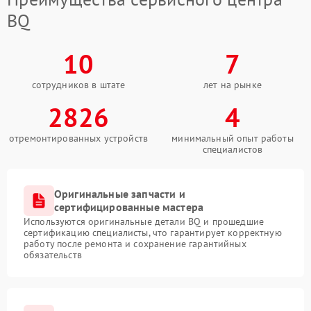
Сенсорное управление
BQ
Проблемы с механикой
10
7
Питание и аккумулятор
сотрудников в штате
лет на рынке
2826
4
Кнопки и органы управления
отремонтированных устройств
минимальный опыт работы
Звук и аудио
специалистов
Камеры
Оригинальные запчасти и
сертифицированные мастера
ПО
Используются оригинальные детали BQ и прошедшие
сертификацию специалисты, что гарантирует корректную
работу после ремонта и сохранение гарантийных
обязательств