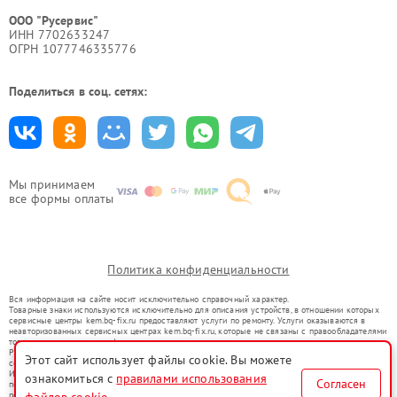
ООО "Русервис"
ИНН 7702633247
ОГРН 1077746335776
Поделиться в соц. сетях:
Мы принимаем
все формы оплаты
Политика конфиденциальности
Вся информация на сайте носит исключительно справочный характер.
Товарные знаки используются исключительно для описания устройств, в отношении которых
сервисные центры kem.bq-fix.ru предоставляют услуги по ремонту. Услуги оказываются в
неавторизованных сервисных центрах kem.bq-fix.ru, которые не связаны с правообладателями
товарных знаков или их официальными представителями.
Ремонт осуществляется для устройств, уже введенных в гражданский оборот в соответствии
Этот сайт использует файлы cookie. Вы можете
со статьей 1487 ГК РФ.
Использование товарных знаков не преследует цели индивидуализации услуг или введения
ознакомиться с
правилами использования
Согласен
потребителей в заблуждение, а служит для информирования о предоставляемых услугах по
ремонту техники указанных брендов.