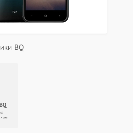
ники BQ
 BQ
ей
3х лет