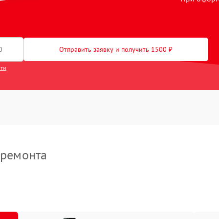
лейфа
30 мин
1 год
екла
60 мин
2 года
рпуса
40 мин
2 года
Отправить заявку и получить 1500 ₽
сти
 ремонта