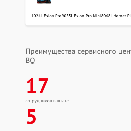
1024L Exion Pro
9055L Exion Pro Mini
8068L Hornet Pl
Преимущества сервисного цен
BQ
17
сотрудников в штате
5