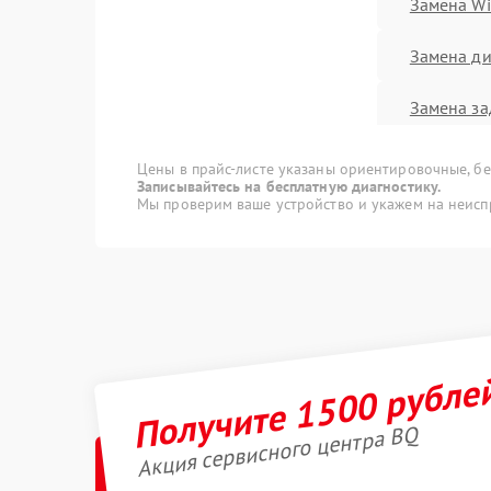
Замена Wi
Замена д
Замена з
Замена к
Цены в прайс-листе указаны ориентировочные, без
Записывайтесь на бесплатную диагностику.
Мы проверим ваше устройство и укажем на неисп
Чистка от
Ремонт G
Замена ра
Получите 1500 рубле
Ремонт к
Замена пл
Акция сервисного центра BQ
(мат.платы